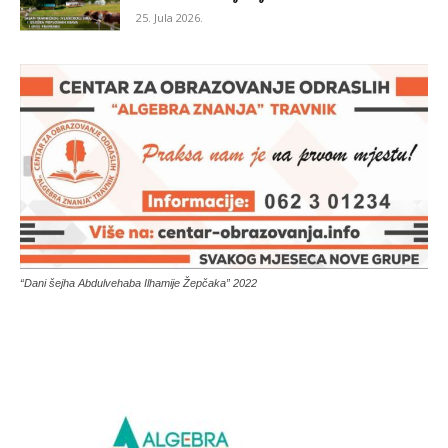
25. Jula 2026.
“Dani šejha Abdulvehaba Ilhamije Žepčaka” 2022