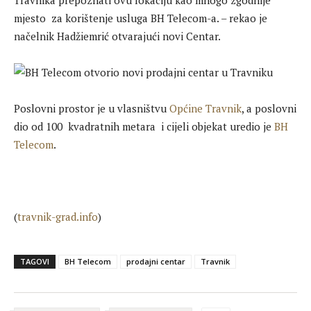
Travnika prepoznati ovu lokaciju kao mnogo zgodnije
mjesto za korištenje usluga BH Telecom-a. – rekao je
načelnik Hadžiemrić otvarajući novi Centar.
Poslovni prostor je u vlasništvu
Općine Travnik
, a poslovni
dio od 100 kvadratnih metara i cijeli objekat uredio je
BH
Telecom
.
(
travnik-grad.info
)
TAGOVI
BH Telecom
prodajni centar
Travnik