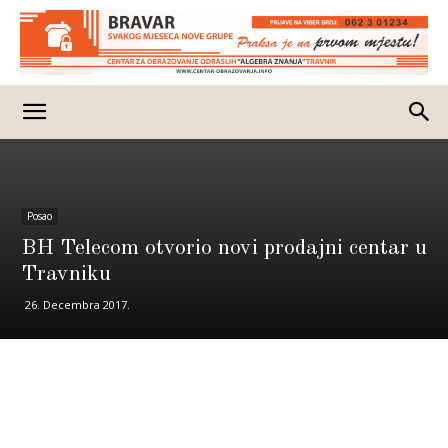
Posao
BH Telecom otvorio novi prodajni centar u
Travniku
26. Decembra 2017.