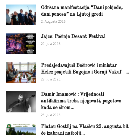
Održana manifestacija “Dani pobjede,
dani ponosa” na Ljutoj gredi
2. Augusta 2026.
Jajce: Počinje Desant Festival
29. Jula 2026.
Predsjedavajući Bečirović i ministar
Helez posjetili Bugojno i Gornji Vakuf –...
28. Jula 2026.
Damir Imamović : Vrijednosti
antifašizma treba njegovati, pogotovo
kada se širom...
28. Jula 2026.
Platou Gostilj na Vlašiću 23. augusta bit
će izabrani najbolji...