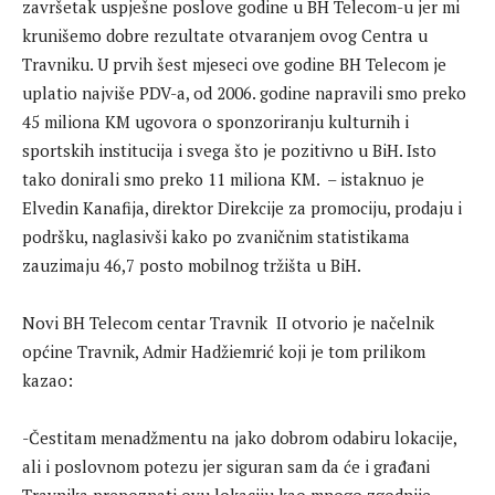
završetak uspješne poslove godine u BH Telecom-u jer mi
krunišemo dobre rezultate otvaranjem ovog Centra u
Travniku. U prvih šest mjeseci ove godine BH Telecom je
uplatio najviše PDV-a, od 2006. godine napravili smo preko
45 miliona KM ugovora o sponzoriranju kulturnih i
sportskih institucija i svega što je pozitivno u BiH. Isto
tako donirali smo preko 11 miliona KM. – istaknuo je
Elvedin Kanafija, direktor Direkcije za promociju, prodaju i
podršku, naglasivši kako po zvaničnim statistikama
zauzimaju 46,7 posto mobilnog tržišta u BiH.
Novi BH Telecom centar Travnik II otvorio je načelnik
općine Travnik, Admir Hadžiemrić koji je tom prilikom
kazao:
-Čestitam menadžmentu na jako dobrom odabiru lokacije,
ali i poslovnom potezu jer siguran sam da će i građani