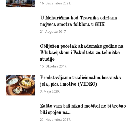
16. Decembra 2021.
U Mehurićima kod Travnika održana
najveća smotra folklora u SBK
21. Augusta 2017.
Obilježen početak akademske godine na
Edukacijskom i Fakultetu za tehničke
studije
15. Oktobra 2017.
Predstavljamo tradicionalna bosanska
jela, pića i motive (VIDEO)
3. Maja 2020.
Zašto vam baš nikad mobitel ne bi trebao
biti spojen na...
20. Novembra 2017.