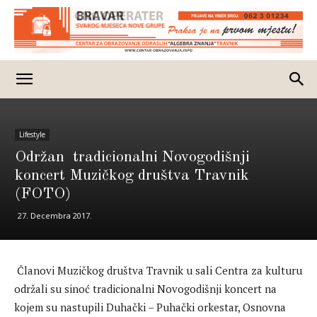
Lifestyle
Održan tradicionalni Novogodišnji
koncert Muzičkog društva Travnik
(FOTO)
27. Decembra 2017.
Članovi Muzičkog društva Travnik u sali Centra za kulturu
održali su sinoć tradicionalni Novogodišnji koncert na
kojem su nastupili Duhački – Puhački orkestar, Osnovna