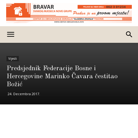
Vijesti
Predsjednik Federacije Bosne i
Hercegovine Marinko Čavara čestitao
Božić
24. Decembra 2017.