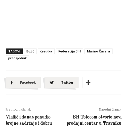
TAGOVI
Božić
čestitka
Federacija BiH
Marino Čavara
predsjednik
Facebook
Twitter
Prethodni članak
Naredni članak
Vlašić i danas ponudio
BH Telecom otvorio novi
brojne sadržaje i dobru
prodajni centar u Travniku