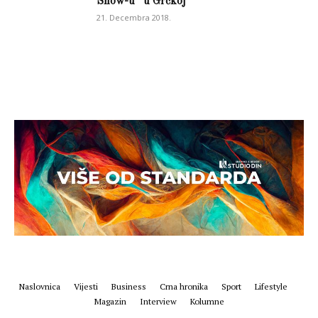
Show-u“ u Grčkoj
21. Decembra 2018.
Naslovnica
Vijesti
Business
Crna hronika
Sport
Lifestyle
Magazin
Interview
Kolumne