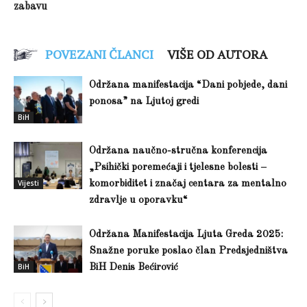
zabavu
POVEZANI ČLANCI
VIŠE OD AUTORA
Održana manifestacija “Dani pobjede, dani
ponosa” na Ljutoj gredi
BiH
Održana naučno-stručna konferencija
„Psihički poremećaji i tjelesne bolesti –
Vijesti
komorbiditet i značaj centara za mentalno
zdravlje u oporavku“
Održana Manifestacija Ljuta Greda 2025:
Snažne poruke poslao član Predsjedništva
BiH
BiH Denis Bećirović