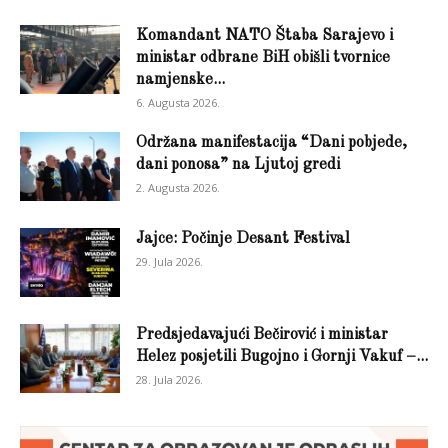
Komandant NATO Štaba Sarajevo i
ministar odbrane BiH obišli tvornice
namjenske...
6. Augusta 2026.
Održana manifestacija “Dani pobjede,
dani ponosa” na Ljutoj gredi
2. Augusta 2026.
Jajce: Počinje Desant Festival
29. Jula 2026.
Predsjedavajući Bečirović i ministar
Helez posjetili Bugojno i Gornji Vakuf –...
28. Jula 2026.