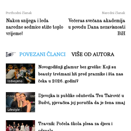
Prethodni članak
Naredni članak
Nakon snijega i leda
Večeras svečana akademija
naredne sedmice stiže toplo
u povodu Dana nezavisnosti
vrijeme!
BiH
POVEZANI ČLANCI
VIŠE OD AUTORA
Novogodišnji glamur bez greške: Koji su
beauty tretmani hit pred praznike i šta nas
Izdvojeno
čeka u 2026. godini?
Djevojka iz publike oduševila Teu Tairović u
Budvi, pjevačica joj poručila da je žena zmaj
Lifestyle
Travnik: Počela škola plesa za djecu i