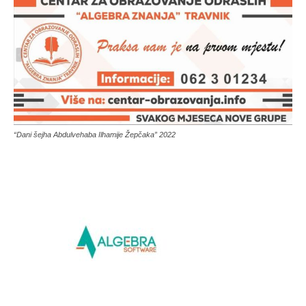
“Dani šejha Abdulvehaba Ilhamije Žepčaka” 2022