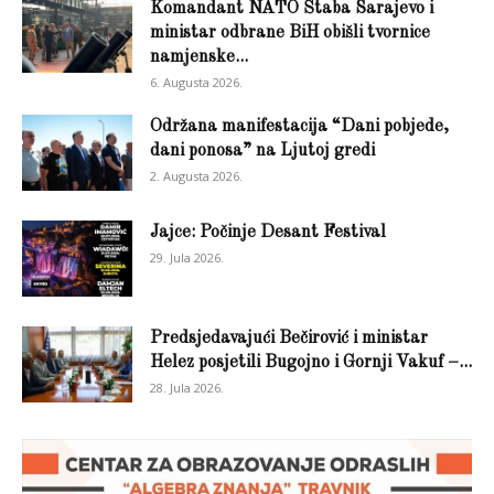
Komandant NATO Štaba Sarajevo i
ministar odbrane BiH obišli tvornice
namjenske...
6. Augusta 2026.
Održana manifestacija “Dani pobjede,
dani ponosa” na Ljutoj gredi
2. Augusta 2026.
Jajce: Počinje Desant Festival
29. Jula 2026.
Predsjedavajući Bečirović i ministar
Helez posjetili Bugojno i Gornji Vakuf –...
28. Jula 2026.