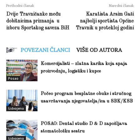
Prethodni članak
Naredni članak
Dvije Travničanke među
Karatista Arsim Gaši
dobitnicima priznanja u
najbolji sportista Općine
izboru Sportskog saveza BiH
Travnik u protekloj godini
POVEZANI ČLANCI
VIŠE OD AUTORA
Komercijalisti – zlatna karika koja spaja
proizvodnju, logistiku i kupce
Posao
Počeo program besplatne obuke i stručnog
usavršavanja njegovatelja/ica u SBK/KSB
Izdvojeno
POSAO: Dental studio D & D zapošljava
stomatološku sestru
Izdvojeno