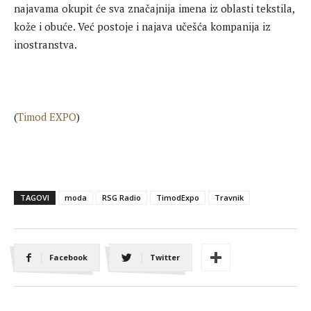
najavama okupit će sva značajnija imena iz oblasti tekstila,
kože i obuće. Već postoje i najava učešća kompanija iz
inostranstva.
(
Timod EXPO
)
TAGOVI
moda
RSG Radio
TimodExpo
Travnik
Facebook
Twitter