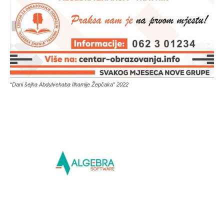
“Dani šejha Abdulvehaba Ilhamije Žepčaka” 2022