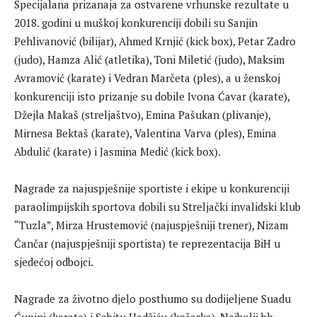
Specijalana prizanaja za ostvarene vrhunske rezultate u
2018. godini u muškoj konkurenciji dobili su Sanjin
Pehlivanović (bilijar), Ahmed Krnjić (kick box), Petar Zadro
(judo), Hamza Alić (atletika), Toni Miletić (judo), Maksim
Avramović (karate) i Vedran Marčeta (ples), a u ženskoj
konkurenciji isto prizanje su dobile Ivona Ćavar (karate),
Džejla Makaš (streljaštvo), Emina Pašukan (plivanje),
Mirnesa Bektaš (karate), Valentina Varva (ples), Emina
Abdulić (karate) i Jasmina Medić (kick box).
Nagrade za najuspješnije sportiste i ekipe u konkurenciji
paraolimpijskih sportova dobili su Streljački invalidski klub
“Tuzla”, Mirza Hrustemović (najuspješniji trener), Nizam
Čančar (najuspješniji sportista) te reprezentacija BiH u
sjedećoj odbojci.
Nagrade za životno djelo posthumo su dodijeljene Suadu