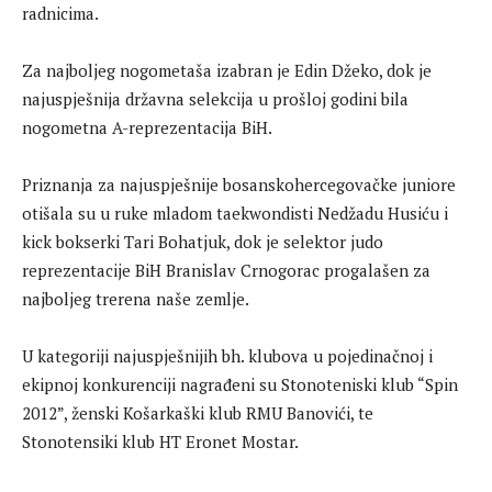
radnicima.
Za najboljeg nogometaša izabran je Edin Džeko, dok je
najuspješnija državna selekcija u prošloj godini bila
nogometna A-reprezentacija BiH.
Priznanja za najuspješnije bosanskohercegovačke juniore
otišala su u ruke mladom taekwondisti Nedžadu Husiću i
kick bokserki Tari Bohatjuk, dok je selektor judo
reprezentacije BiH Branislav Crnogorac progalašen za
najboljeg trerena naše zemlje.
U kategoriji najuspješnijih bh. klubova u pojedinačnoj i
ekipnoj konkurenciji nagrađeni su Stonoteniski klub “Spin
2012”, ženski Košarkaški klub RMU Banovići, te
Stonotensiki klub HT Eronet Mostar.