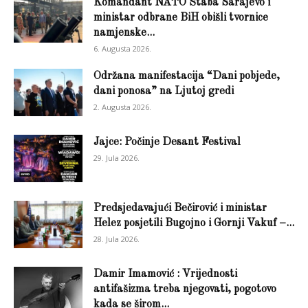
Komandant NATO Štaba Sarajevo i
ministar odbrane BiH obišli tvornice
namjenske...
6. Augusta 2026.
Održana manifestacija “Dani pobjede,
dani ponosa” na Ljutoj gredi
2. Augusta 2026.
Jajce: Počinje Desant Festival
29. Jula 2026.
Predsjedavajući Bečirović i ministar
Helez posjetili Bugojno i Gornji Vakuf –...
28. Jula 2026.
Damir Imamović : Vrijednosti
antifašizma treba njegovati, pogotovo
kada se širom...