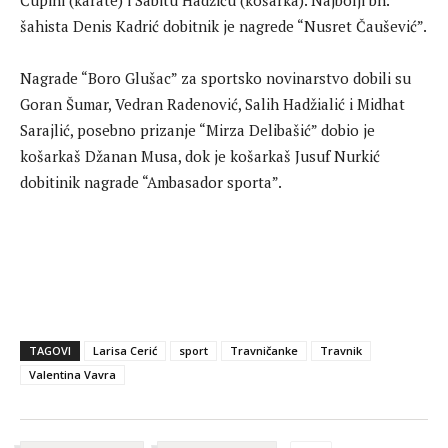
Ćupini (karate) i Sabitu Hadžiću (košarka). Najbolji bh.
šahista Denis Kadrić dobitnik je nagrede “Nusret Čaušević”.
Nagrade “Boro Glušac” za sportsko novinarstvo dobili su
Goran Šumar, Vedran Radenović, Salih Hadžialić i Midhat
Sarajlić, posebno prizanje “Mirza Delibašić” dobio je
košarkaš Džanan Musa, dok je košarkaš Jusuf Nurkić
dobitinik nagrade “Ambasador sporta”.
TAGOVI
Larisa Cerić
sport
Travničanke
Travnik
Valentina Vavra