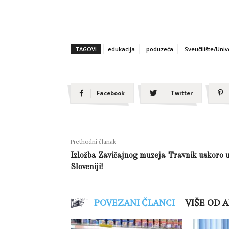
TAGOVI
edukacija
poduzeća
Sveučilište/Univ
Facebook
Twitter
Prethodni članak
Izložba Zavičajnog muzeja Travnik uskoro 
Sloveniji!
POVEZANI ČLANCI
VIŠE OD 