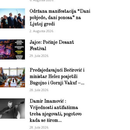
Održana manifestacija “Dani
pobjede, dani ponosa” na
Ljutoj gredi
2. Augusta 2026.
Jajce: Počinje Desant
Festival
29. Jula 2026.
Predsjedavajući Bečirović i
ministar Helez posjetili
Bugojno i Gornji Vakuf –...
28. Jula 2026.
Damir Imamović :
Vrijednosti antifašizma
treba njegovati, pogotovo
kada se širom...
28. Jula 2026.