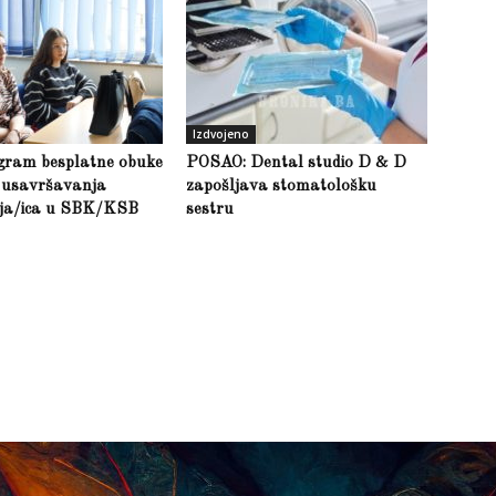
Izdvojeno
gram besplatne obuke
POSAO: Dental studio D & D
g usavršavanja
zapošljava stomatološku
lja/ica u SBK/KSB
sestru