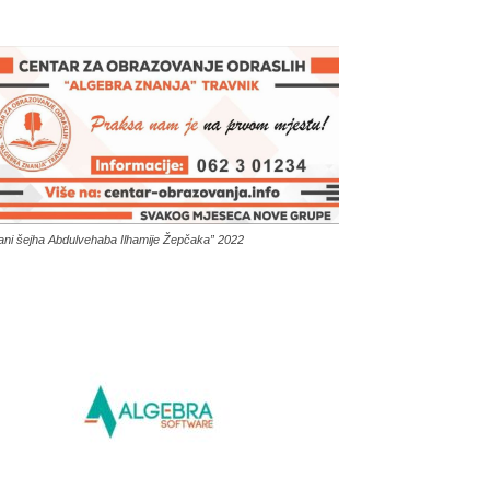
ani šejha Abdulvehaba Ilhamije Žepčaka” 2022