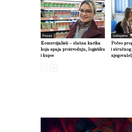
Posao
Izdvojeno
Komercijalisti – zlatna karika
Počeo pro
koja spaja proizvodnju, logistiku
i stručno
i kupce
njegovate