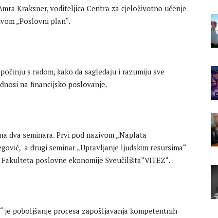
 Amra Kraksner, voditeljica Centra za cjeloživotno učenje
ivom „Poslovni plan“.
počinju s radom, kako da sagledaju i razumiju sve
dnosi na financijsko poslovanje.
na dva seminara. Prvi pod nazivom „Naplata
egović, a drugi seminar „Upravljanje ljudskim resursima“
ica Fakulteta poslovne ekonomije Sveučilišta“VITEZ“.
a“ je poboljšanje procesa zapošljavanja kompetentnih