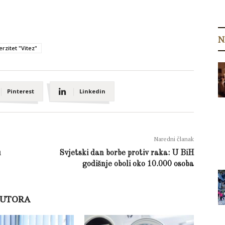
N
erzitet "Vitez"
Pinterest
Linkedin
Naredni članak
u
Svjetski dan borbe protiv raka: U BiH
godišnje oboli oko 10.000 osoba
AUTORA