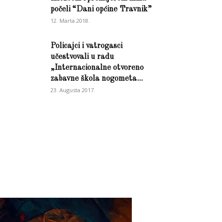
počeli “Dani općine Travnik”
12. Marta 2018.
Policajci i vatrogasci
učestvovali u radu
„Internacionalne otvoreno
zabavne škola nogometa...
23. Augusta 2017.