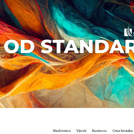
Naslovnica
Vijesti
Business
Crna hronika