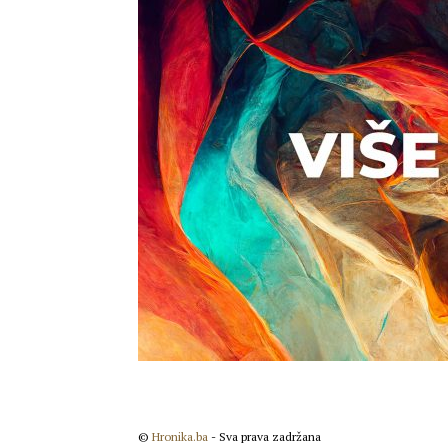
©
Hronika.ba
- Sva prava zadržana