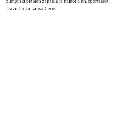
olimpijski plamen zapalila je najbolja bh. sportšaica,
Travničanka Larisa Cerić.