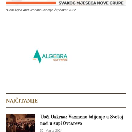
“Dani šejha Abdulvehaba Ilhamije Žepčaka” 2022
NAJČITANIJE
Uoči Uskrsa: Vazmeno bdijenje u Svetoj
noći u župi Ovčarevo
30. Marta 2024.