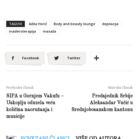
TAGOVI
Adila Horić
Body and beauty lounge
depilacija
maderoterapija
masaža
Facebook
Twitter
Prethodni članak
Naredni članak
SIPA u Gornjem Vakufu –
Predsjednik Srbije
Uskoplju oduzela veću
Aleksandar Vučić u
količina naoružanja i
Srednjobosanskom kantonu
municije
POVEZANI ČLANCI
VIŠE OD AUTORA