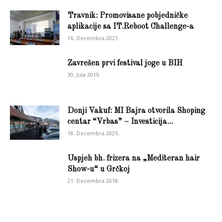
Travnik: Promovisane pobjedničke
aplikacije sa IT.Reboot Challenge-a
16. Decembra 2021.
Zavrešen prvi festival joge u BIH
30. Jula 2019.
Donji Vakuf: MI Bajra otvorila Shoping
centar “Vrbas” – Investicija...
18. Decembra 2025.
Uspjeh bh. frizera na „Mediteran hair
Show-u“ u Grčkoj
21. Decembra 2018.