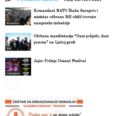
Komandant NATO Štaba Sarajevo i
ministar odbrane BiH obišli tvornice
Business
namjenske industrije
Održana manifestacija “Dani pobjede, dani
ponosa” na Ljutoj gredi
BiH
Jajce: Počinje Desant Festival
Izdvojeno