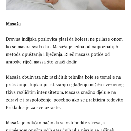
Masaža
Drevna indijska poslovica glasi da bolesti ne prilaze onom
ko se masira svaki dan. Masaža je jedna od najpoznatijih
metoda opuštanja i liječenja. Riječ masaža potiče od
arapske riječi massa što znači dodir.
Masaža obuhvata niz različitih tehnika koje se temelje na
pritiskanju, lupkanju, istezanju i glađenju mišića i vezivnog
tkiva različitim intenzitetom. Masaža snažno djeluje na
zdravlje i raspoloženje, posebno ako se prakticira redovito.
Prikladna je za sve uzraste.
Masaža je odličan način da se oslobodite stresa, a
primjenom opuštajućih eteričnih ulja njezin se učinak