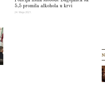
Policija lišila slobode Bugojanca sa
5,5 promila alkohola u krvi
24. Maja 2021.
N