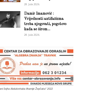
28. Jula 2026.
Damir Imamović :
Vrijednosti antifašizma
treba njegovati, pogotovo
kada se širom...
28. Jula 2026.
ani šejha Abdulvehaba Ilhamije Žepčaka” 2022