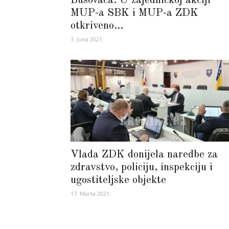
Busovača: U zajedničkoj akciji
MUP-a SBK i MUP-a ZDK
otkriveno...
3. Juna 2021.
Vlada ZDK donijela naredbe za
zdravstvo, policiju, inspekciju i
ugostiteljske objekte
17. Marta 2021.