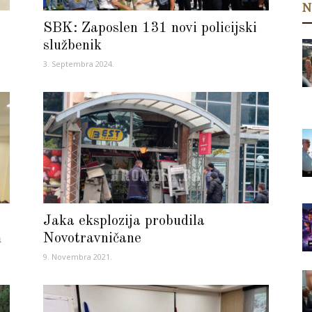
N
SBK: Zaposlen 131 novi policijski
službenik
3. Septembra 2024.
Jaka eksplozija probudila
m
Novotravničane
9. Novembra 2021.