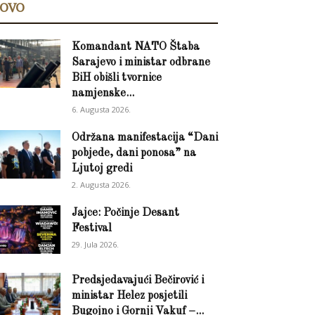
OVO
Komandant NATO Štaba
Sarajevo i ministar odbrane
BiH obišli tvornice
namjenske...
6. Augusta 2026.
Održana manifestacija “Dani
pobjede, dani ponosa” na
Ljutoj gredi
2. Augusta 2026.
Jajce: Počinje Desant
Festival
29. Jula 2026.
Predsjedavajući Bečirović i
ministar Helez posjetili
Bugojno i Gornji Vakuf –...