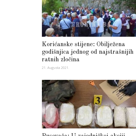
Korićanske stijene: Obilježena
godišnjica jednog od najstrašnijih
ratnih zločina
21. Augusta 2021.