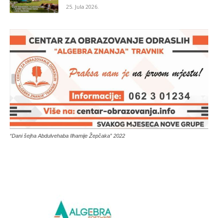
25. Jula 2026.
“Dani šejha Abdulvehaba Ilhamije Žepčaka” 2022