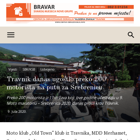
Vijesti
SBK/KSB
Izdvojeno
Travnik danas ugostio preko 200
motorista na putu za Srebrenicu
Preko 200 motorista iz 11 država koji ove godine učestvuju u 9.
Moto maratonu – Srebrenica 2020. danas prošli kroz Travnik.
9. Jula 2020.
Moto klub „Old Town“ klub iz Travnika, MDD Merhamet,