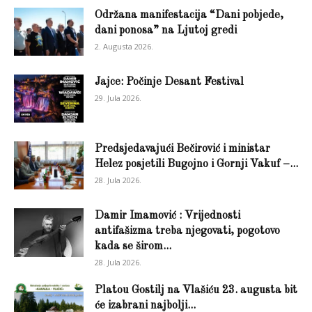
Održana manifestacija “Dani pobjede,
dani ponosa” na Ljutoj gredi
2. Augusta 2026.
Jajce: Počinje Desant Festival
29. Jula 2026.
Predsjedavajući Bečirović i ministar
Helez posjetili Bugojno i Gornji Vakuf –...
28. Jula 2026.
Damir Imamović : Vrijednosti
antifašizma treba njegovati, pogotovo
kada se širom...
28. Jula 2026.
Platou Gostilj na Vlašiću 23. augusta bit
će izabrani najbolji...