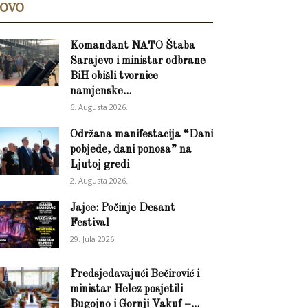
OVO
Komandant NATO Štaba
Sarajevo i ministar odbrane
BiH obišli tvornice
namjenske...
6. Augusta 2026.
Održana manifestacija “Dani
pobjede, dani ponosa” na
Ljutoj gredi
2. Augusta 2026.
Jajce: Počinje Desant
Festival
29. Jula 2026.
Predsjedavajući Bečirović i
ministar Helez posjetili
Bugojno i Gornji Vakuf –...