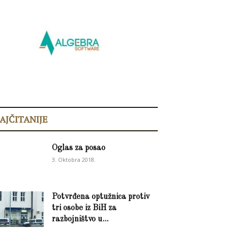
AJČITANIJE
Oglas za posao
3. Oktobra 2018.
Potvrđena optužnica protiv
tri osobe iz BiH za
razbojništvo u...