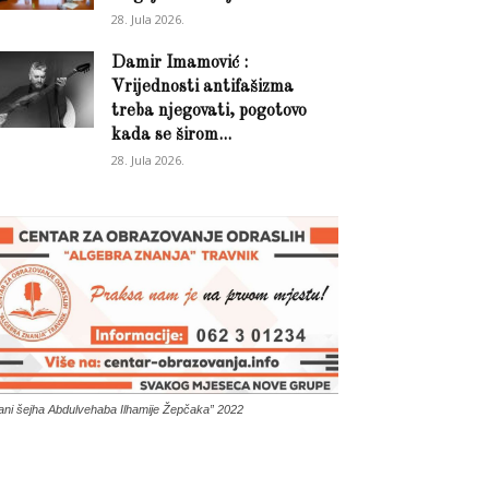
28. Jula 2026.
Damir Imamović :
Vrijednosti antifašizma
treba njegovati, pogotovo
kada se širom...
28. Jula 2026.
ani šejha Abdulvehaba Ilhamije Žepčaka” 2022