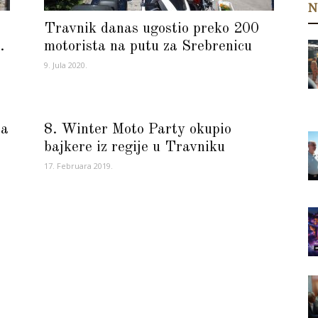
N
Travnik danas ugostio preko 200
.
motorista na putu za Srebrenicu
9. Jula 2020.
za
8. Winter Moto Party okupio
bajkere iz regije u Travniku
17. Februara 2019.