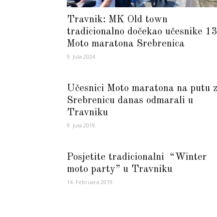
Travnik: MK Old town
tradicionalno dočekao učesnike 13
Moto maratona Srebrenica
9. Jula 2024.
Učesnici Moto maratona na putu 
Srebrenicu danas odmarali u
Travniku
9. Jula 2019.
Posjetite tradicionalni “Winter
moto party” u Travniku
14. Februara 2019.