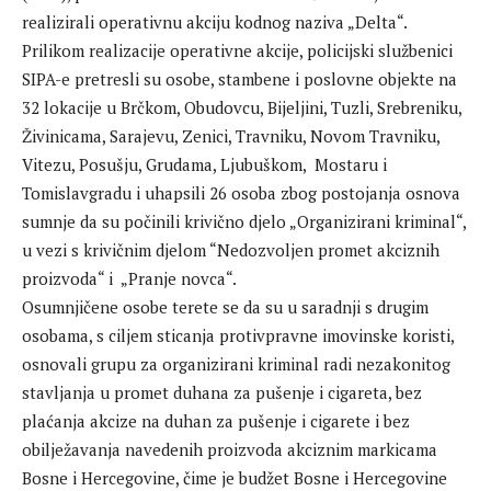
realizirali operativnu akciju kodnog naziva „Delta“.
Prilikom realizacije operativne akcije, policijski službenici
SIPA-e pretresli su osobe, stambene i poslovne objekte na
32 lokacije u Brčkom, Obudovcu, Bijeljini, Tuzli, Srebreniku,
Živinicama, Sarajevu, Zenici, Travniku, Novom Travniku,
Vitezu, Posušju, Grudama, Ljubuškom, Mostaru i
Tomislavgradu i uhapsili 26 osoba zbog postojanja osnova
sumnje da su počinili krivično djelo „Organizirani kriminal“,
u vezi s krivičnim djelom “Nedozvoljen promet akciznih
proizvoda“ i „Pranje novca“.
Osumnjičene osobe terete se da su u saradnji s drugim
osobama, s ciljem sticanja protivpravne imovinske koristi,
osnovali grupu za organizirani kriminal radi nezakonitog
stavljanja u promet duhana za pušenje i cigareta, bez
plaćanja akcize na duhan za pušenje i cigarete i bez
obilježavanja navedenih proizvoda akciznim markicama
Bosne i Hercegovine, čime je budžet Bosne i Hercegovine