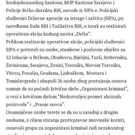
Srednjobosanskog kantona, MUP Kantona Sarajevo i
Policije Brčko distrikta BiH, navode iz SIPA-e. Policijski
službenici Državne agencije za istrage i zaštitu (SIPA), po
naredbama Suda BiH i Tužilaštva BiH, u torak su realizirali
operativnu akciju kodnog naziva „Delta“.
Prilikom realizacije operativne akcije, policijski službenici
SIPA-e pretresli su osobe, stambene i poslovne objekte na
32 lokacije u Brčkom, Obudovcu, Bijeljini, Tuzli, Srebreniku,
Živinicama, Sarajevu, Zenici, Travniku, Novom Travniku,
Vitezu, Posušju, Grudama, Ljubuškom, Mostaru i
Tomislavgradu i uhapsili 26 osoba zbog postojanja osnova
sumnje da su počinili krivično djelo „Organizirani kriminal“,
u vezi s krivičnim djelom “Nedozvoljen promet akciznih
proizvoda“ i „Pranje novca“.
Osumnjičene osobe terete se da su u saradnji s drugim
osobama, s ciljem sticanja protivpravne imovinske koristi,
osnovali grupu za organizirani kriminal radi nezakonitog