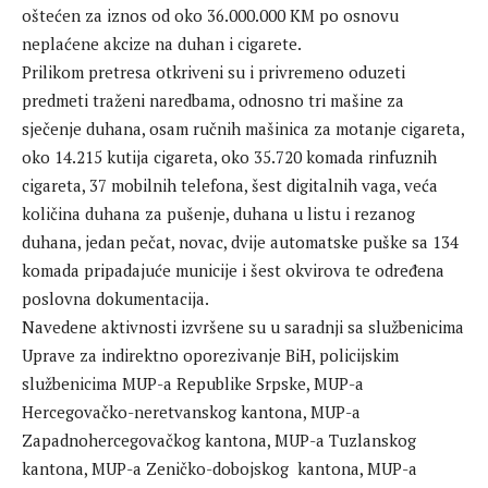
oštećen za iznos od oko 36.000.000 KM po osnovu
neplaćene akcize na duhan i cigarete.
Prilikom pretresa otkriveni su i privremeno oduzeti
predmeti traženi naredbama, odnosno tri mašine za
sječenje duhana, osam ručnih mašinica za motanje cigareta,
oko 14.215 kutija cigareta, oko 35.720 komada rinfuznih
cigareta, 37 mobilnih telefona, šest digitalnih vaga, veća
količina duhana za pušenje, duhana u listu i rezanog
duhana, jedan pečat, novac, dvije automatske puške sa 134
komada pripadajuće municije i šest okvirova te određena
poslovna dokumentacija.
Navedene aktivnosti izvršene su u saradnji sa službenicima
Uprave za indirektno oporezivanje BiH, policijskim
službenicima MUP-a Republike Srpske, MUP-a
Hercegovačko-neretvanskog kantona, MUP-a
Zapadnohercegovačkog kantona, MUP-a Tuzlanskog
kantona, MUP-a Zeničko-dobojskog kantona, MUP-a