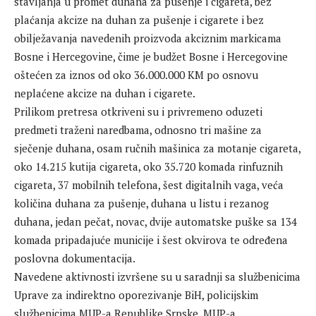
stavljanja u promet duhana za pušenje i cigareta, bez
plaćanja akcize na duhan za pušenje i cigarete i bez
obilježavanja navedenih proizvoda akciznim markicama
Bosne i Hercegovine, čime je budžet Bosne i Hercegovine
oštećen za iznos od oko 36.000.000 KM po osnovu
neplaćene akcize na duhan i cigarete.
Prilikom pretresa otkriveni su i privremeno oduzeti
predmeti traženi naredbama, odnosno tri mašine za
sječenje duhana, osam ručnih mašinica za motanje cigareta,
oko 14.215 kutija cigareta, oko 35.720 komada rinfuznih
cigareta, 37 mobilnih telefona, šest digitalnih vaga, veća
količina duhana za pušenje, duhana u listu i rezanog
duhana, jedan pečat, novac, dvije automatske puške sa 134
komada pripadajuće municije i šest okvirova te određena
poslovna dokumentacija.
Navedene aktivnosti izvršene su u saradnji sa službenicima
Uprave za indirektno oporezivanje BiH, policijskim
službenicima MUP-a Republike Srpske, MUP-a