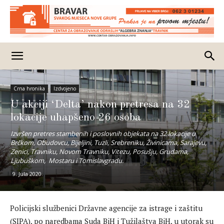
Crna hronika
Izdvojeno
U akciji ‘Delta’ nakon pretresa na 32
lokacije uhapšeno 26 osoba
Izvršen pretres stambenih i poslovnih objekata na 32 lokacije u
Brčkom, Obudovcu, Bijeljini, Tuzli, Srebreniku, Živinicama, Sarajevu,
Zenici, Travniku, Novom Travniku, Vitezu, Posušju, Grudama,
Ljubuškom, Mostaru i Tomislavgradu.
9. Jula 2020.
Policijski službenici Državne agencije za istrage i zaštitu
(SIPA), po naredbama Suda BiH i Tužilaštva BiH, u utorak su