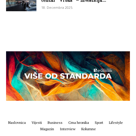
centar “Vrbas” – Investicija...
18. Decembra 2025.
Naslovnica
Vijesti
Business
Crna hronika
Sport
Lifestyle
Magazin
Interview
Kolumne