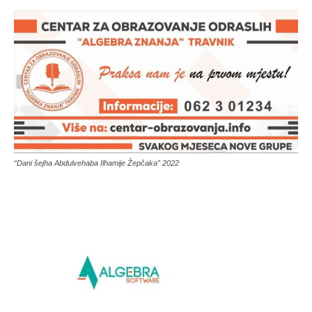
“Dani šejha Abdulvehaba Ilhamije Žepčaka” 2022