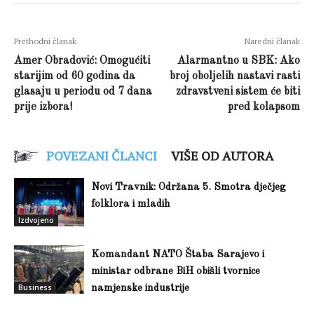
Prethodni članak
Naredni članak
Amer Obradović: Omogućiti
Alarmantno u SBK: Ako
starijim od 60 godina da
broj oboljelih nastavi rasti
glasaju u periodu od 7 dana
zdravstveni sistem će biti
prije izbora!
pred kolapsom
POVEZANI ČLANCI
VIŠE OD AUTORA
Novi Travnik: Održana 5. Smotra dječjeg
folklora i mladih
Izdvojeno
Komandant NATO Štaba Sarajevo i
ministar odbrane BiH obišli tvornice
Business
namjenske industrije