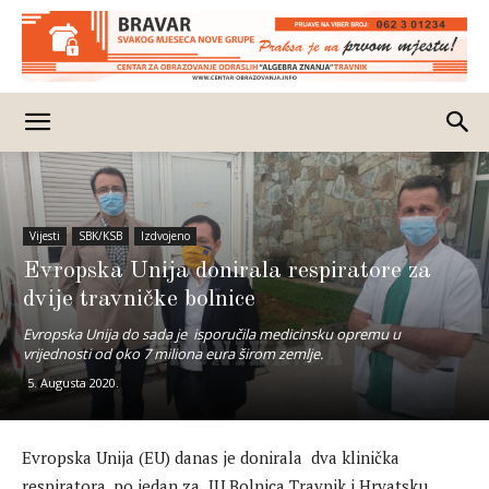
Vijesti
SBK/KSB
Izdvojeno
Evropska Unija donirala respiratore za
dvije travničke bolnice
Evropska Unija do sada je isporučila medicinsku opremu u
vrijednosti od oko 7 miliona eura širom zemlje.
5. Augusta 2020.
Evropska Unija (EU) danas je donirala dva klinička
respiratora, po jedan za JU Bolnica Travnik i Hrvatsku