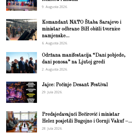
9. Augusta 2026.
Komandant NATO Štaba Sarajevo i
ministar odbrane BiH obišli tvornice
namjenske...
6. Augusta 2026.
Održana manifestacija “Dani pobjede,
dani ponosa” na Ljutoj gredi
2. Augusta 2026.
Jajce: Počinje Desant Festival
29. Jula 2026.
Predsjedavajući Bečirović i ministar
Helez posjetili Bugojno i Gornji Vakuf –...
28. Jula 2026.