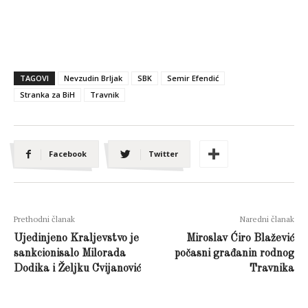
TAGOVI
Nevzudin Brljak
SBK
Semir Efendić
Stranka za BiH
Travnik
Facebook
Twitter
Prethodni članak
Naredni članak
Ujedinjeno Kraljevstvo je
Miroslav Ćiro Blažević
sankcionisalo Milorada
počasni građanin rodnog
Dodika i Željku Cvijanović
Travnika