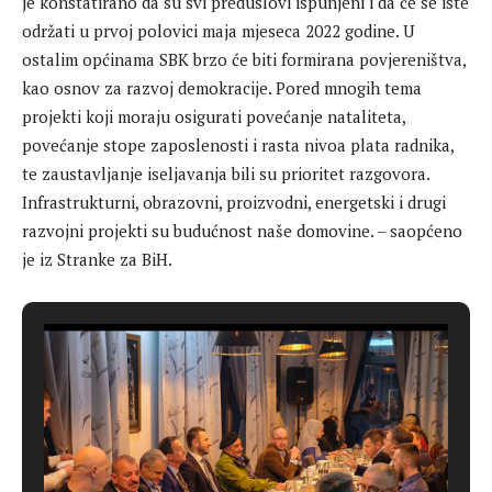
je konstatirano da su svi preduslovi ispunjeni i da će se iste
održati u prvoj polovici maja mjeseca 2022 godine. U
ostalim općinama SBK brzo će biti formirana povjereništva,
kao osnov za razvoj demokracije. Pored mnogih tema
projekti koji moraju osigurati povećanje nataliteta,
povećanje stope zaposlenosti i rasta nivoa plata radnika,
te zaustavljanje iseljavanja bili su prioritet razgovora.
Infrastrukturni, obrazovni, proizvodni, energetski i drugi
razvojni projekti su budućnost naše domovine. – saopćeno
je iz Stranke za BiH.