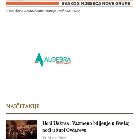
“Dani šejha Abdulvehaba Ilhamije Žepčaka” 2022
NAJČITANIJE
Uoči Uskrsa: Vazmeno bdijenje u Svetoj
noći u župi Ovčarevo
30. Marta 2024.