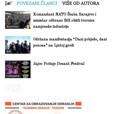
POVEZANI ČLANCI
VIŠE OD AUTORA
Komandant NATO Štaba Sarajevo i
ministar odbrane BiH obišli tvornice
Business
namjenske industrije
Održana manifestacija “Dani pobjede, dani
ponosa” na Ljutoj gredi
BiH
Jajce: Počinje Desant Festival
Izdvojeno