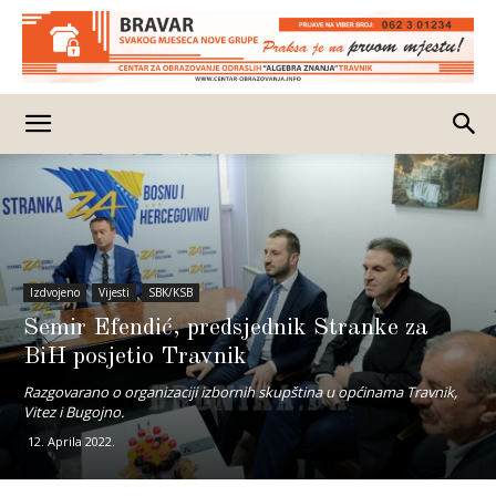
Izdvojeno
Vijesti
SBK/KSB
Semir Efendić, predsjednik Stranke za
BiH posjetio Travnik
Razgovarano o organizaciji izbornih skupština u općinama Travnik,
Vitez i Bugojno.
12. Aprila 2022.