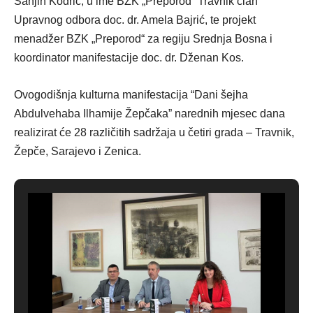
Sanjin Kodrić, u ime BZK „Preporod“ Travnik član
Upravnog odbora doc. dr. Amela Bajrić, te projekt
menadžer BZK „Preporod“ za regiju Srednja Bosna i
koordinator manifestacije doc. dr. Dženan Kos.
Ovogodišnja kulturna manifestacija “Dani šejha
Abdulvehaba Ilhamije Žepčaka” narednih mjesec dana
realizirat će 28 različitih sadržaja u četiri grada – Travnik,
Žepče, Sarajevo i Zenica.