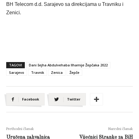
BH Telecom d.d. Sarajevo sa direkcijama u Travniku i
Zenici.
TAGOVI
Dani šejha Abdulvehaba Ilhamije Žepčaka 2022
Sarajevo
Travnik
Zenica
Žepče
Facebook
Twitter
Prethodni članak
Naredni članak
Uručena zahvalnica
Vijećnici Stranke za BiH