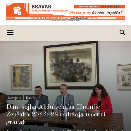
Izdvojeno
Kult Art
Dani šejha Abdulvehaba Ilhamije
Žepčaka 2022: 28 sadržaja u četiri
grada!