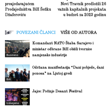
presjedavajućem
Novi Travnik predložili 26
Predsjedništva BiH Šefiku
važnih kapitalnih projekata
Džaferoviću
u budzet za 2023 godinu
POVEZANI ČLANCI
VIŠE OD AUTORA
Komandant NATO Štaba Sarajevo i
ministar odbrane BiH obišli tvornice
Business
namjenske industrije
Održana manifestacija “Dani pobjede, dani
ponosa” na Ljutoj gredi
BiH
Jajce: Počinje Desant Festival
Izdvojeno