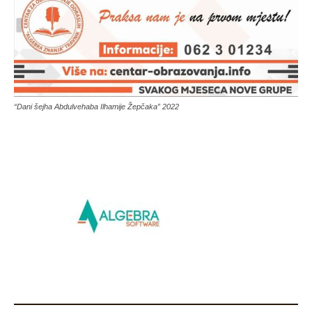
“Dani šejha Abdulvehaba Ilhamije Žepčaka” 2022