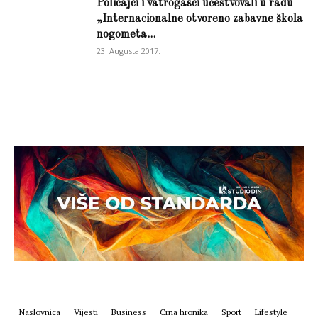
Policajci i vatrogasci učestvovali u radu
„Internacionalne otvoreno zabavne škola
nogometa...
23. Augusta 2017.
Naslovnica
Vijesti
Business
Crna hronika
Sport
Lifestyle