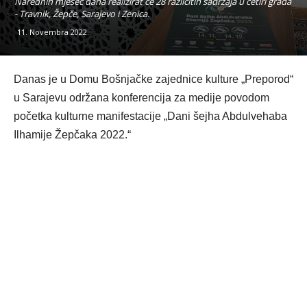
Narednih mjesec dana realizirat će 28 različitih sadržaja u četiri grada
- Travnik, Žepče, Sarajevo i Zenica.
11. Novembra 2022.
Danas je u Domu Bošnjačke zajednice kulture „Preporod“
u Sarajevu održana konferencija za medije povodom
početka kulturne manifestacije „Dani šejha Abdulvehaba
Ilhamije Žepčaka 2022.“