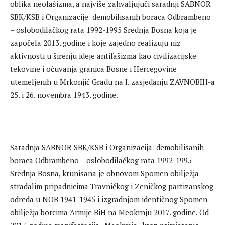
oblika neofašizma, a najviše zahvaljujuči saradnji SABNOR
SBK/KSB i Organizacije demobilisanih boraca Odbrambeno
– oslobodilačkog rata 1992-1995 Srednja Bosna koja je
započela 2013. godine i koje zajedno realizuju niz
aktivnosti u širenju ideje antifašizma kao civilizacijske
tekovine i očuvanja granica Bosne i Hercegovine
utemeljenih u Mrkonjić Gradu na I. zasjedanju ZAVNOBIH-a
25. i 26. novembra 1943. godine.
Saradnja SABNOR SBK/KSB i Organizacija demobilisanih
boraca Odbrambeno – oslobodilačkog rata 1992-1995
Srednja Bosna, krunisana je obnovom Spomen obilježja
stradalim pripadnicima Travničkog i Zeničkog partizanskog
odreda u NOB 1941-1945 i izgradnjom identičnog Spomen
obilježja borcima Armije BiH na Meokrnju 2017. godine. Od