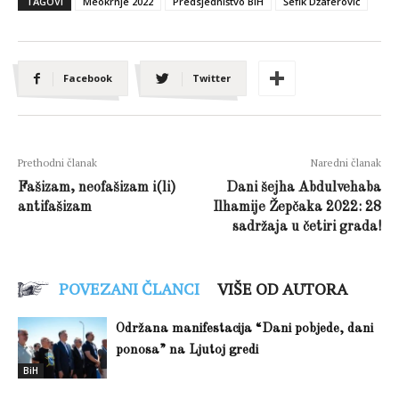
TAGOVI
Meokrnje 2022
Predsjedništvo BiH
Šefik Džaferović
Facebook
Twitter
Prethodni članak
Naredni članak
Fašizam, neofašizam i(li)
Dani šejha Abdulvehaba
antifašizam
Ilhamije Žepčaka 2022: 28
sadržaja u četiri grada!
POVEZANI ČLANCI
VIŠE OD AUTORA
Održana manifestacija “Dani pobjede, dani
ponosa” na Ljutoj gredi
BiH