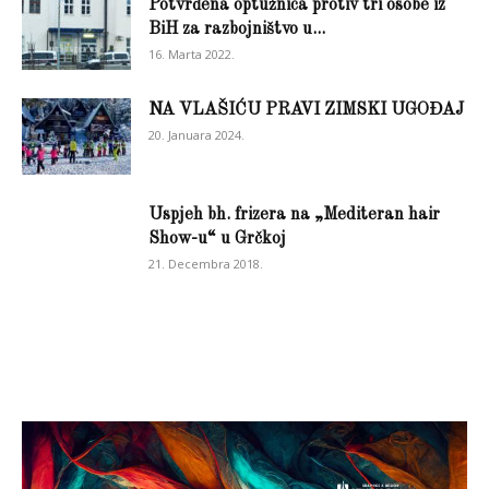
Potvrđena optužnica protiv tri osobe iz
BiH za razbojništvo u...
16. Marta 2022.
NA VLAŠIĆU PRAVI ZIMSKI UGOĐAJ
20. Januara 2024.
Uspjeh bh. frizera na „Mediteran hair
Show-u“ u Grčkoj
21. Decembra 2018.