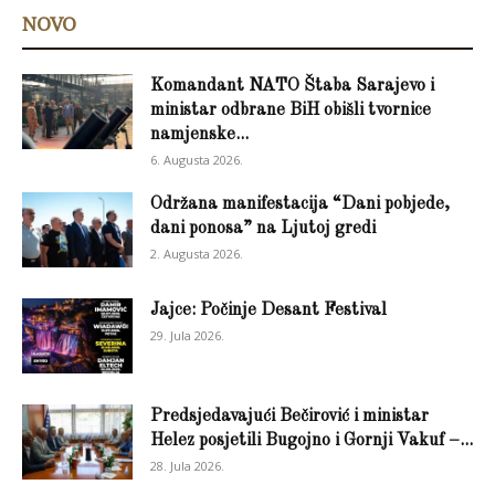
NOVO
Komandant NATO Štaba Sarajevo i
ministar odbrane BiH obišli tvornice
namjenske...
6. Augusta 2026.
Održana manifestacija “Dani pobjede,
dani ponosa” na Ljutoj gredi
2. Augusta 2026.
Jajce: Počinje Desant Festival
29. Jula 2026.
Predsjedavajući Bečirović i ministar
Helez posjetili Bugojno i Gornji Vakuf –...
28. Jula 2026.