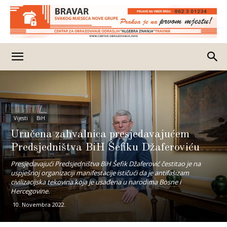
Vijesti
BiH
Uručena zahvalnica presjedavajućem
Predsjedništva BiH Šefiku Džaferoviću
Presjedavajući Predsjedništva BiH Šefik Džaferović čestitao je na
uspješnoj organizaciji manifestacije ističući da je antifašizam
civilizacijska tekovina koja je usađena u narodima Bosne i
Hercegovine.
10. Novembra 2022.