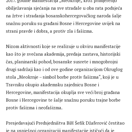
2017. godine manifestacija „Meokrnje„ kroz primjerenjo
obilježavanja sjećanja na sve stradale u oba rata podsjeća
na žrtve i stradanja bosanskohercegovačkog naroda šalje
snažnu poruku su građani Bosne i Hercegovine uvijek na
strani pravde i dobra, a protiv zla i fašizma.
Nizom aktivnosti koje se realizuje u okviru manifestacije
kao što je svečana akademija, predaja zastava, historijski
čas, planinarski pohod, bosanske susrete i mnogobrojni
drugi sadržaji kao i od ove godine organizacijom Okruglog
stola „Meokrnje – simbol borbe protiv fašizma“, koji je u
Travniku okupio akademsku zajednicu Bosne i
Hercegovine, manifestacija okuplja sve veći broj građana
Bosne i Hercegovine te šalje snažnu poruku trajne borbe
protiv fašizma i neofašizma.
Presjedavajući Predsjedništva BiH Šefik Džaferović čestitao
je na uspješnoj organizaciji manifestacije ističući da je