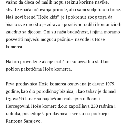
važno da djeca od malih nogu steknu korisne navike,
shvate značaj očuvanja prirode, ali i sami sudjeluju u tome.
Naš novi brend “Hoše kids” je i pokrenut zbog toga da
bismo sve ono što je zdravo i pozitivno radili i komunicirali
zajedno sa djecom. Oni su naša budućnost, i njima moramo
posvetiti najveću moguću pažnju.- navode iz Hoše
komerca.
Nakon provedene akcije mališani su uživali u slatkim
poklon paketićima Hoše komerca.
Prva prodavnica Hoše komerca osnovana je davne 1979.
godine, kao dio porodičnog biznisa, i kao takav je domaći
trgovački lanac sa najdužom tradicijom u Bosni i
Hercegovini. Hoše komerc d.o.o zapošljava 250 radnica i
radnika, posjeduje 9 prodavnica, i sve su na području
Kantona Sarajevo.