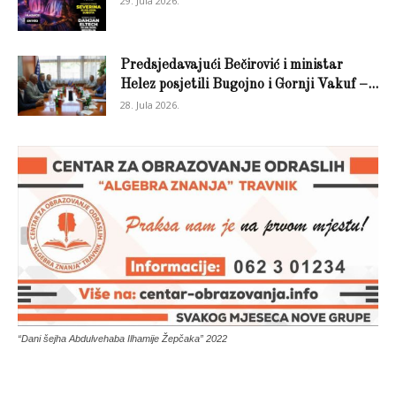
29. Jula 2026.
Predsjedavajući Bečirović i ministar
Helez posjetili Bugojno i Gornji Vakuf –...
28. Jula 2026.
“Dani šejha Abdulvehaba Ilhamije Žepčaka” 2022