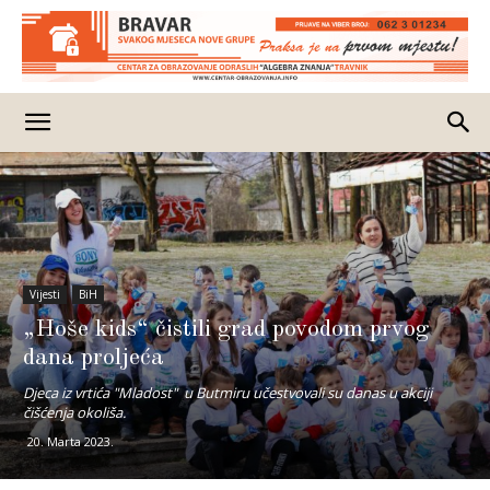
Vijesti
BiH
„Hoše kids“ čistili grad povodom prvog
dana proljeća
Djeca iz vrtića "Mladost" u Butmiru učestvovali su danas u akciji
čišćenja okoliša.
20. Marta 2023.