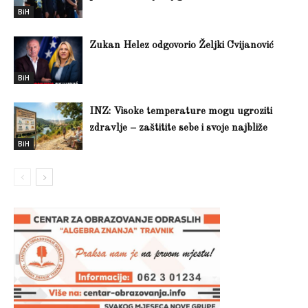
BiH
Zukan Helez odgovorio Željki Cvijanović
BiH
INZ: Visoke temperature mogu ugroziti
zdravlje – zaštitite sebe i svoje najbliže
BiH