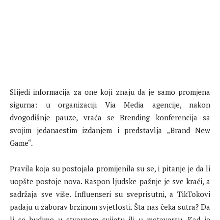
Slijedi informacija za one koji znaju da je samo promjena
sigurna: u organizaciji Via Media agencije, nakon
dvogodišnje pauze, vraća se Brending konferencija sa
svojim jedanaestim izdanjem i predstavlja „Brand New
Game“.
Pravila koja su postojala promijenila su se, i pitanje je da li
uopšte postoje nova. Raspon ljudske pažnje je sve kraći, a
sadržaja sve više. Influenseri su sveprisutni, a TikTokovi
padaju u zaborav brzinom svjetlosti. Šta nas čeka sutra? Da
li se budimo u stvarnom svijetu ili u metaversu. Kad je