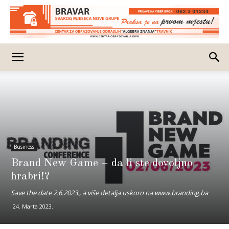
Business
Brand New Game – da li ste dovoljno
hrabri!?
Save the date 2.6.2023., a više detalja uskoro na www.branding.ba
24. Marta 2023.