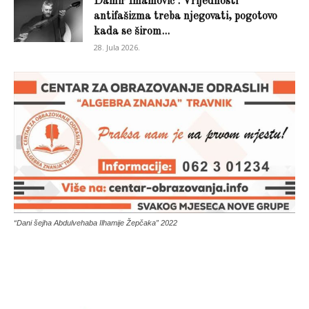
Damir Imamović : Vrijednosti
antifašizma treba njegovati, pogotovo
kada se širom...
28. Jula 2026.
“Dani šejha Abdulvehaba Ilhamije Žepčaka” 2022