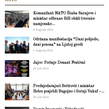
Komandant NATO Štaba Sarajevo i
ministar odbrane BiH obišli tvornice
namjenske...
6. Augusta 2026.
Održana manifestacija “Dani pobjede,
dani ponosa” na Ljutoj gredi
2. Augusta 2026.
Jajce: Počinje Desant Festival
29. Jula 2026.
Predsjedavajući Bečirović i ministar
Helez posjetili Bugojno i Gornji Vakuf –...
28. Jula 2026.