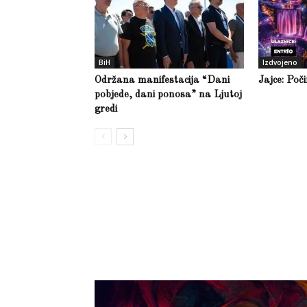
BiH
Izdvojeno
Održana manifestacija “Dani
Jajce: Poč
pobjede, dani ponosa” na Ljutoj
gredi