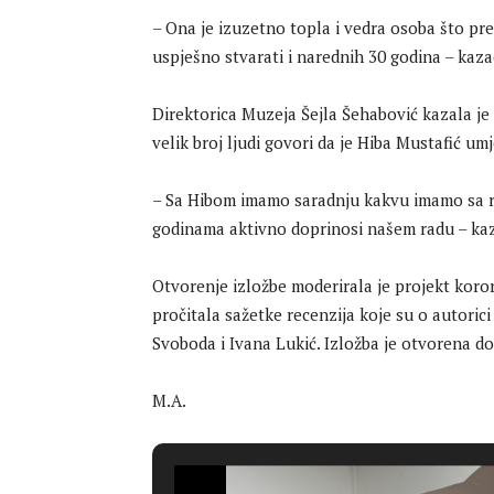
– Ona je izuzetno topla i vedra osoba što pre
uspješno stvarati i narednih 30 godina – kaza
Direktorica Muzeja Šejla Šehabović kazala je
velik broj ljudi govori da je Hiba Mustafić um
– Sa Hibom imamo saradnju kakvu imamo sa ri
godinama aktivno doprinosi našem radu – kaz
Otvorenje izložbe moderirala je projekt koro
pročitala sažetke recenzija koje su o autorici i
Svoboda i Ivana Lukić. Izložba je otvorena do
M.A.