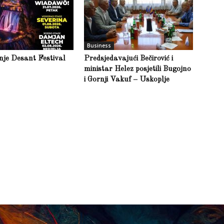
Business
inje Desant Festival
Predsjedavajući Bečirović i
ministar Helez posjetili Bugojno
i Gornji Vakuf – Uskoplje