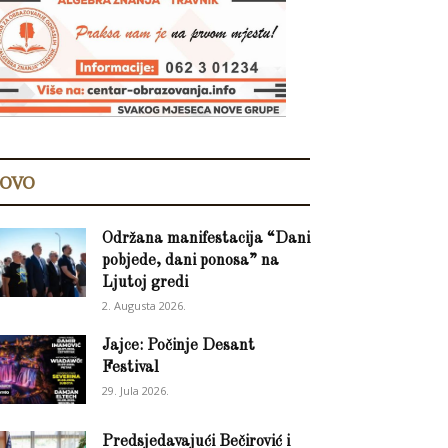
OVO
Održana manifestacija “Dani
pobjede, dani ponosa” na
Ljutoj gredi
2. Augusta 2026.
Jajce: Počinje Desant
Festival
29. Jula 2026.
Predsjedavajući Bečirović i