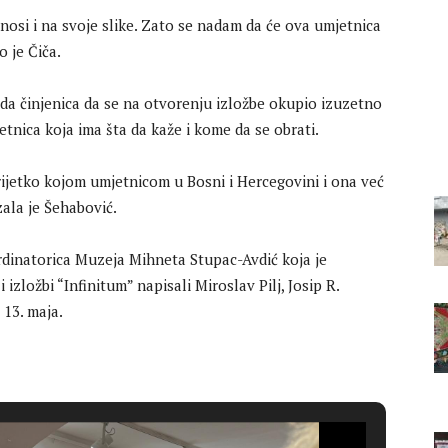
nosi i na svoje slike. Zato se nadam da će ova umjetnica
o je Čiča.
 da činjenica da se na otvorenju izložbe okupio izuzetno
jetnica koja ima šta da kaže i kome da se obrati.
jetko kojom umjetnicom u Bosni i Hercegovini i ona već
ala je Šehabović.
rdinatorica Muzeja Mihneta Stupac-Avdić koja je
 izložbi “Infinitum” napisali Miroslav Pilj, Josip R.
 13. maja.