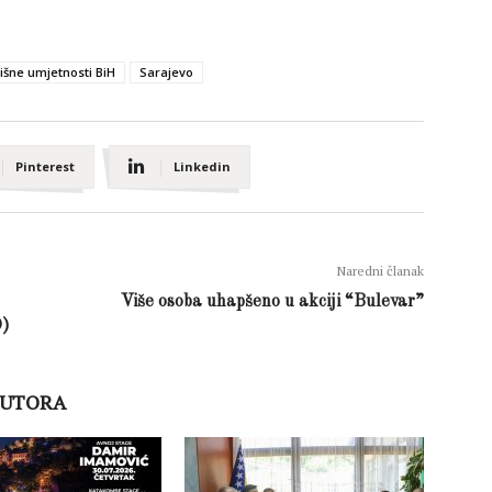
rišne umjetnosti BiH
Sarajevo
Pinterest
Linkedin
Naredni članak
Više osoba uhapšeno u akciji “Bulevar”
O)
AUTORA