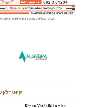
ani šejha Abdulvehaba Ilhamije Žepčaka” 2022
AJČITANIJE
Kenan Vardalić i Amina