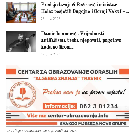
Predsjedavajući Bečirović i ministar
Helez posjetili Bugojno i Gornji Vakuf –...
28. Jula 2026.
Damir Imamović : Vrijednosti
antifašizma treba njegovati, pogotovo
kada se širom...
28. Jula 2026.
“Dani šejha Abdulvehaba Ilhamije Žepčaka” 2022