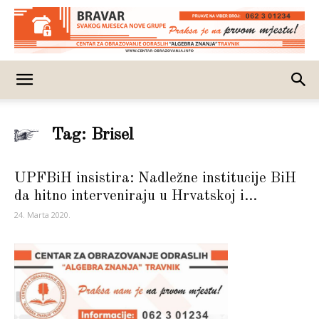
Tag: Brisel
UPFBiH insistira: Nadležne institucije BiH
da hitno interveniraju u Hrvatskoj i...
24. Marta 2020.