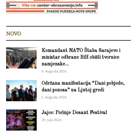
NOVO
Komandant NATO Štaba Sarajevo i
ministar odbrane BiH obišli tvornice
namjenske...
6. Augusta 2026.
Održana manifestacija “Dani pobjede,
dani ponosa” na Ljutoj gredi
2. Augusta 2026.
Jajce: Počinje Desant Festival
29. Jula 2026.