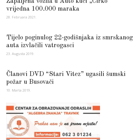
Zapaljena vozila u Auto kući „Cirko“
vrijedna 100.000 maraka
28. Februara 2021.
Tijelo poginulog 22-godišnjaka iz smrskanog
auta izvlačili vatrogasci
23. Augusta 2019.
Članovi DVD “Stari Vitez” ugasili šumski
požar u Busovači
10. Marta 2019.