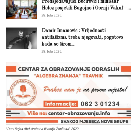
Predsjedavajući Bečirović i ministar
Helez posjetili Bugojno i Gornji Vakuf –...
28. Jula 2026.
Damir Imamović : Vrijednosti
antifašizma treba njegovati, pogotovo
kada se širom...
28. Jula 2026.
“Dani šejha Abdulvehaba Ilhamije Žepčaka” 2022