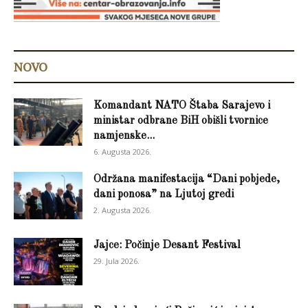
NOVO
Komandant NATO Štaba Sarajevo i
ministar odbrane BiH obišli tvornice
namjenske...
6. Augusta 2026.
Održana manifestacija “Dani pobjede,
dani ponosa” na Ljutoj gredi
2. Augusta 2026.
Jajce: Počinje Desant Festival
29. Jula 2026.