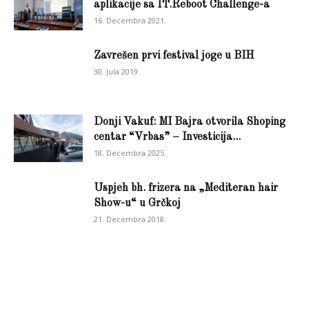
aplikacije sa IT.Reboot Challenge-a
16. Decembra 2021.
Zavrešen prvi festival joge u BIH
30. Jula 2019.
Donji Vakuf: MI Bajra otvorila Shoping
centar “Vrbas” – Investicija...
18. Decembra 2025.
Uspjeh bh. frizera na „Mediteran hair
Show-u“ u Grčkoj
21. Decembra 2018.