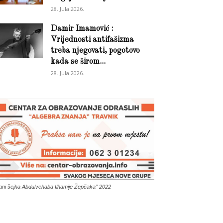
28. Jula 2026.
Damir Imamović :
Vrijednosti antifašizma
treba njegovati, pogotovo
kada se širom...
28. Jula 2026.
ani šejha Abdulvehaba Ilhamije Žepčaka” 2022