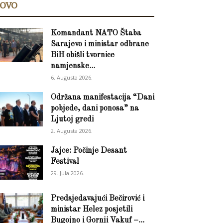
OVO
Komandant NATO Štaba
Sarajevo i ministar odbrane
BiH obišli tvornice
namjenske...
6. Augusta 2026.
Održana manifestacija “Dani
pobjede, dani ponosa” na
Ljutoj gredi
2. Augusta 2026.
Jajce: Počinje Desant
Festival
29. Jula 2026.
Predsjedavajući Bečirović i
ministar Helez posjetili
Bugojno i Gornji Vakuf –...