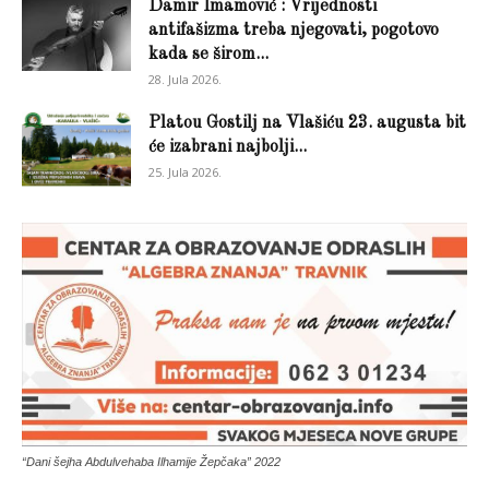
Damir Imamović : Vrijednosti
antifašizma treba njegovati, pogotovo
kada se širom...
28. Jula 2026.
Platou Gostilj na Vlašiću 23. augusta bit
će izabrani najbolji...
25. Jula 2026.
“Dani šejha Abdulvehaba Ilhamije Žepčaka” 2022