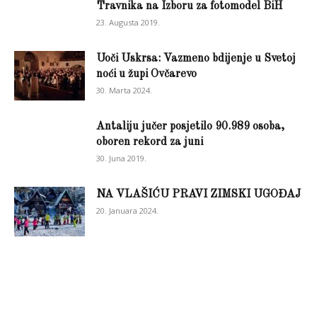
Travnika na Izboru za fotomodel BiH
23. Augusta 2019.
Uoči Uskrsa: Vazmeno bdijenje u Svetoj
noći u župi Ovčarevo
30. Marta 2024.
Antaliju jučer posjetilo 90.989 osoba,
oboren rekord za juni
30. Juna 2019.
NA VLAŠIĆU PRAVI ZIMSKI UGOĐAJ
20. Januara 2024.