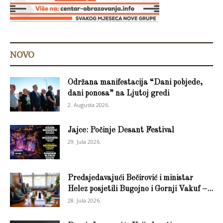
NOVO
Održana manifestacija “Dani pobjede,
dani ponosa” na Ljutoj gredi
2. Augusta 2026.
Jajce: Počinje Desant Festival
29. Jula 2026.
Predsjedavajući Bečirović i ministar
Helez posjetili Bugojno i Gornji Vakuf –...
28. Jula 2026.