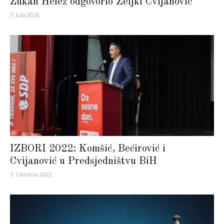
Zukan Helez odgovorio Željki Cvijanović
7. Jula 2026.
IZBORI 2022: Komšić, Bećirović i
Cvijanović u Predsjedništvu BiH
3. Oktobra 2022.