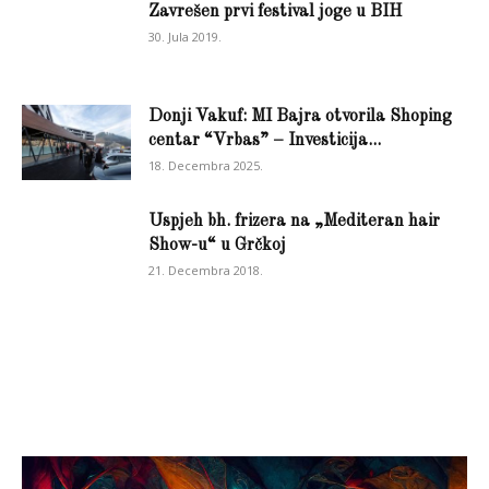
Zavrešen prvi festival joge u BIH
30. Jula 2019.
Donji Vakuf: MI Bajra otvorila Shoping
centar “Vrbas” – Investicija...
18. Decembra 2025.
Uspjeh bh. frizera na „Mediteran hair
Show-u“ u Grčkoj
21. Decembra 2018.