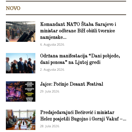
NOVO
Komandant NATO Štaba Sarajevo i
ministar odbrane BiH obišli tvornice
namjenske...
6. Augusta 2026.
Održana manifestacija “Dani pobjede,
dani ponosa” na Ljutoj gredi
2. Augusta 2026.
Jajce: Počinje Desant Festival
29. Jula 2026.
Predsjedavajući Bečirović i ministar
Helez posjetili Bugojno i Gornji Vakuf –...
28. Jula 2026.