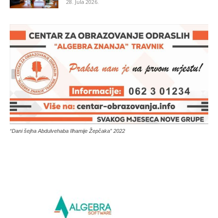
28. Jula 2026.
“Dani šejha Abdulvehaba Ilhamije Žepčaka” 2022