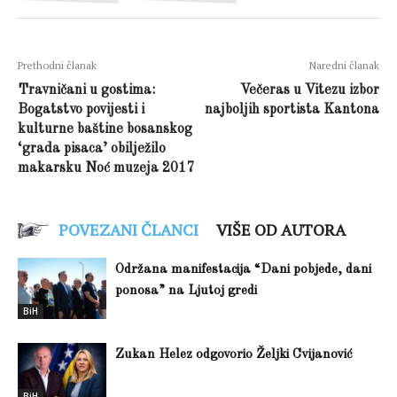
Prethodni članak
Naredni članak
Travničani u gostima:
Večeras u Vitezu izbor
Bogatstvo povijesti i
najboljih sportista Kantona
kulturne baštine bosanskog
‘grada pisaca’ obilježilo
makarsku Noć muzeja 2017
POVEZANI ČLANCI
VIŠE OD AUTORA
Održana manifestacija “Dani pobjede, dani
ponosa” na Ljutoj gredi
BiH
Zukan Helez odgovorio Željki Cvijanović
BiH