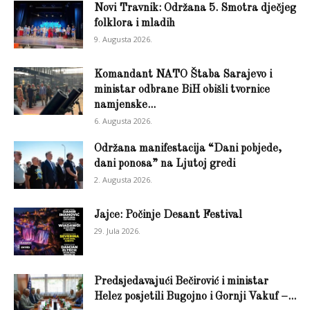
Novi Travnik: Održana 5. Smotra dječjeg
folklora i mladih
9. Augusta 2026.
Komandant NATO Štaba Sarajevo i
ministar odbrane BiH obišli tvornice
namjenske...
6. Augusta 2026.
Održana manifestacija “Dani pobjede,
dani ponosa” na Ljutoj gredi
2. Augusta 2026.
Jajce: Počinje Desant Festival
29. Jula 2026.
Predsjedavajući Bečirović i ministar
Helez posjetili Bugojno i Gornji Vakuf –...