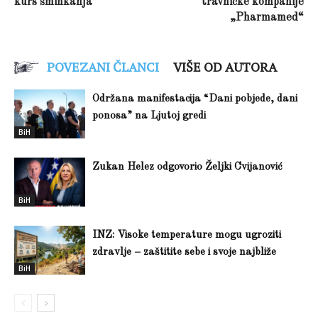
kurs šminkanja
travničke kompanije
„Pharmamed“
POVEZANI ČLANCI
VIŠE OD AUTORA
Održana manifestacija “Dani pobjede, dani
ponosa” na Ljutoj gredi
BiH
Zukan Helez odgovorio Željki Cvijanović
BiH
INZ: Visoke temperature mogu ugroziti
zdravlje – zaštitite sebe i svoje najbliže
BiH