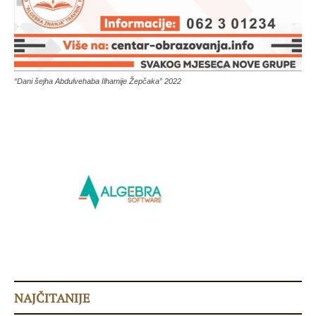
“Dani šejha Abdulvehaba Ilhamije Žepčaka” 2022
NAJČITANIJE