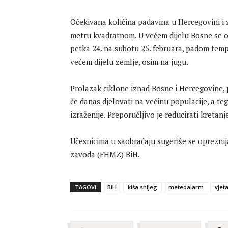
Očekivana količina padavina u Hercegovini i 
metru kvadratnom. U većem dijelu Bosne se o
petka 24. na subotu 25. februara, padom temper
većem dijelu zemlje, osim na jugu.
Prolazak ciklone iznad Bosne i Hercegovine
će danas djelovati na većinu populacije, a te
izraženije. Preporučljivo je reducirati kretanje
Učesnicima u saobraćaju sugeriše se oprezni
zavoda (FHMZ) BiH.
TAGOVI
BiH
kiša snijeg
meteoalarm
vjet