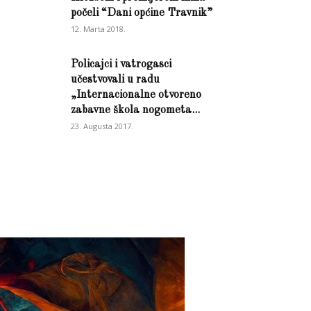
počeli “Dani općine Travnik”
12. Marta 2018.
Policajci i vatrogasci
učestvovali u radu
„Internacionalne otvoreno
zabavne škola nogometa...
23. Augusta 2017.