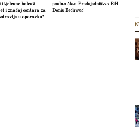
i tjelesne bolesti –
poslao član Predsjedništva BiH
et i značaj centara za
Denis Bećirović
zdravlje u oporavku“
N