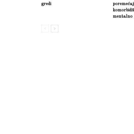
gredi
poremećaji 
komorbidit
mentalno 