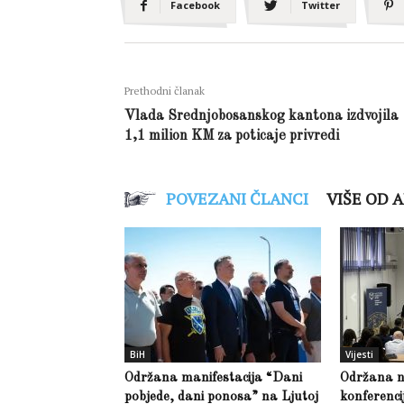
Facebook
Twitter
Prethodni članak
Vlada Srednjobosanskog kantona izdvojila
1,1 milion KM za poticaje privredi
POVEZANI ČLANCI
VIŠE OD 
BiH
Vijesti
Održana manifestacija “Dani
Održana 
pobjede, dani ponosa” na Ljutoj
konferenci