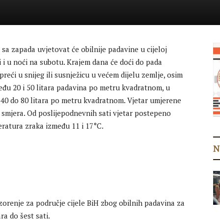
sa zapada uvjetovat će obilnije padavine u cijeloj
 i u noći na subotu. Krajem dana će doći do pada
reći u snijeg ili susnježicu u većem dijelu zemlje, osim
eđu 20 i 50 litara padavina po metru kvadratnom, u
40 do 80 litara po metru kvadratnom. Vjetar umjerene
 smjera. Od poslijepodnevnih sati vjetar postepeno
eratura zraka između 11 i 17°C.
N
renje za područje cijele BiH zbog obilnih padavina za
ra do šest sati.