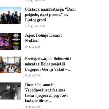
Održana manifestacija “Dani
pobjede, dani ponosa” na
Ljutoj gredi
2. Augusta 2026.
Jajce: Počinje Desant
Festival
29. Jula 2026.
Predsjedavajući Bečirović i
ministar Helez posjetili
Bugojno i Gornji Vakuf –...
28. Jula 2026.
Damir Imamović :
Vrijednosti antifašizma
treba njegovati, pogotovo
kada se širom...
28. Jula 2026.