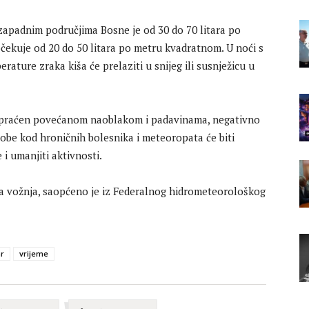
zapadnim područjima Bosne je od 30 do 70 litara po
čekuje od 20 do 50 litara po metru kvadratnom. U noći s
ature zraka kiša će prelaziti u snijeg ili susnježicu u
, praćen povećanom naoblakom i padavinama, negativno
gobe kod hroničnih bolesnika i meteoropata će biti
 i umanjiti aktivnosti.
ja vožnja, saopćeno je iz Federalnog hidrometeorološkog
ar
vrijeme