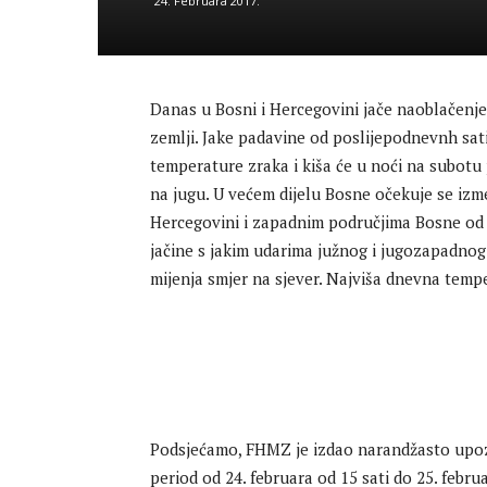
24. Februara 2017.
Danas u Bosni i Hercegovini jače naoblačenje 
zemlji. Jake padavine od poslijepodnevnh sati
temperature zraka i kiša će u noći na subotu p
na jugu. U većem dijelu Bosne očekuje se izm
Hercegovini i zapadnim područjima Bosne od 
jačine s jakim udarima južnog i jugozapadnog
mijenja smjer na sjever. Najviša dnevna temp
Podsjećamo, FHMZ je izdao narandžasto upozo
period od 24. februara od 15 sati do 25. februa