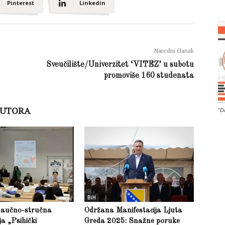
Pinterest
Linkedin
Naredni članak
Sveučilište/Univerzitet ‘VITEZ’ u subotu
promoviše 160 studenata
AUTORA
“D
BiH
naučno-stručna
Održana Manifestacija Ljuta
ja „Psihički
Greda 2025: Snažne poruke