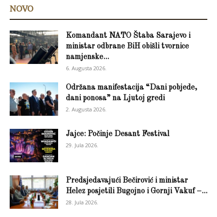
NOVO
Komandant NATO Štaba Sarajevo i
ministar odbrane BiH obišli tvornice
namjenske...
6. Augusta 2026.
Održana manifestacija “Dani pobjede,
dani ponosa” na Ljutoj gredi
2. Augusta 2026.
Jajce: Počinje Desant Festival
29. Jula 2026.
Predsjedavajući Bečirović i ministar
Helez posjetili Bugojno i Gornji Vakuf –...
28. Jula 2026.