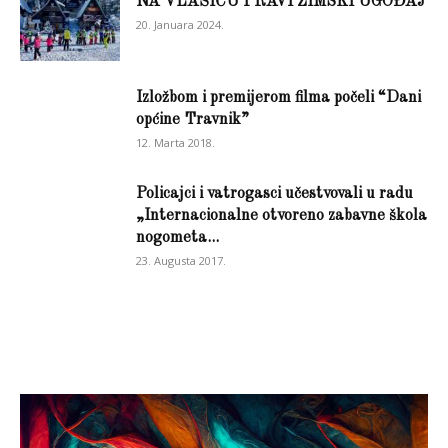
NA VLAŠIĆU PRAVI ZIMSKI UGOĐAJ
20. Januara 2024.
Izložbom i premijerom filma počeli “Dani
općine Travnik”
12. Marta 2018.
Policajci i vatrogasci učestvovali u radu
„Internacionalne otvoreno zabavne škola
nogometa...
23. Augusta 2017.