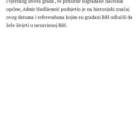
i vjerskog života grada , te prisutne sugrađane načelnik
općine, Admir Hadžiemrić podsjetio je na historijski značaj
ovog datuma i referenduma kojim su građani BiH odlučili da
žele živjeti u nezavisnoj BiH.