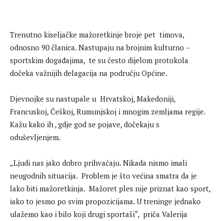
Trenutno kiseljačke mažoretkinje broje pet timova,
odnosno 90 članica. Nastupaju na brojnim kulturno –
sportskim događajima, te su često dijelom protokola
dočeka važnijih delagacija na području Općine.
Djevnojke su nastupale u Hrvatskoj, Makedoniji,
Francuskoj, Češkoj, Rumunjskoj i mnogim zemljama regije.
Kažu kako ih , gdje god se pojave, dočekaju s
oduševljenjem.
„Ljudi nas jako dobro prihvaćaju. Nikada nismo imali
neugodnih situacija. Problem je što većina smatra da je
lako biti mažoretkinja. Mažoret ples nije priznat kao sport,
iako to jesmo po svim propozicijama. U treninge jednako
ulažemo kao i bilo koji drugi sportaši“, priča Valerija