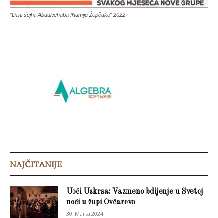
“Dani šejha Abdulvehaba Ilhamije Žepčaka” 2022
NAJČITANIJE
Uoči Uskrsa: Vazmeno bdijenje u Svetoj
noći u župi Ovčarevo
30. Marta 2024.