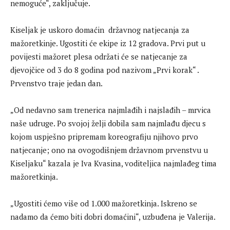
nemoguće“, zaključuje.
Kiseljak je uskoro domaćin državnog natjecanja za
mažoretkinje. Ugostiti će ekipe iz 12 gradova. Prvi put u
povijesti mažoret plesa održati će se natjecanje za
djevojčice od 3 do 8 godina pod nazivom „Prvi korak“ .
Prvenstvo traje jedan dan.
„Od nedavno sam trenerica najmlađih i najslađih – mrvica
naše udruge. Po svojoj želji dobila sam najmlađu djecu s
kojom uspješno pripremam koreografiju njihovo prvo
natjecanje; ono na ovogodišnjem državnom prvenstvu u
Kiseljaku“ kazala je Iva Kvasina, voditeljica najmlađeg tima
mažoretkinja.
„Ugostiti ćemo više od 1.000 mažoretkinja. Iskreno se
nadamo da ćemo biti dobri domaćini“, uzbuđena je Valerija.