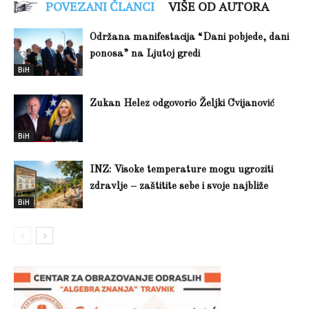
POVEZANI ČLANCI
VIŠE OD AUTORA
Održana manifestacija “Dani pobjede, dani
ponosa” na Ljutoj gredi
BiH
Zukan Helez odgovorio Željki Cvijanović
BiH
INZ: Visoke temperature mogu ugroziti
zdravlje – zaštitite sebe i svoje najbliže
BiH