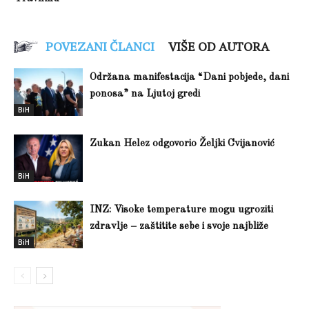
POVEZANI ČLANCI
VIŠE OD AUTORA
Održana manifestacija “Dani pobjede, dani
ponosa” na Ljutoj gredi
BiH
Zukan Helez odgovorio Željki Cvijanović
BiH
INZ: Visoke temperature mogu ugroziti
zdravlje – zaštitite sebe i svoje najbliže
BiH