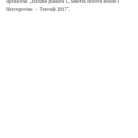
upriličena „Izložba plakata i „ Smotra horova Bosne i
Hercegovine – Travnik 2017“.