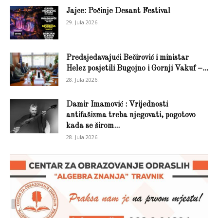
Jajce: Počinje Desant Festival
29. Jula 2026.
Predsjedavajući Bečirović i ministar
Helez posjetili Bugojno i Gornji Vakuf –...
28. Jula 2026.
Damir Imamović : Vrijednosti
antifašizma treba njegovati, pogotovo
kada se širom...
28. Jula 2026.