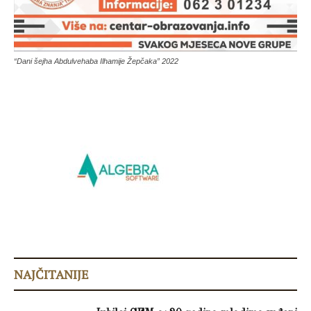
“Dani šejha Abdulvehaba Ilhamije Žepčaka” 2022
NAJČITANIJE