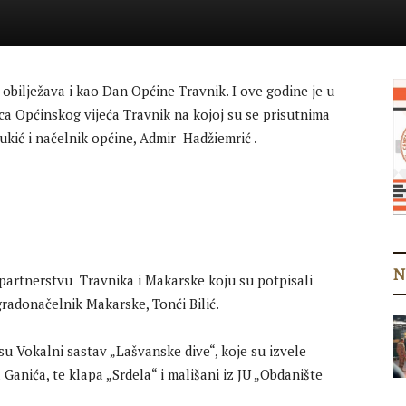
e obilježava i kao Dan Općine Travnik. I ove godine je u
 Općinskog vijeća Travnik na kojoj su se prisutnima
ukić i načelnik općine, Admir Hadžiemrić .
N
o partnerstvu Travnika i Makarske koju su potpisali
gradonačelnik Makarske, Tonći Bilić.
su Vokalni sastav „Lašvanske dive“, koje su izvele
 Ganića, te klapa „Srdela“ i mališani iz JU „Obdanište