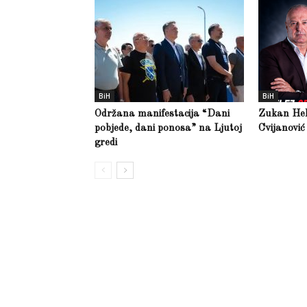
BiH
BiH
Održana manifestacija “Dani
Zukan Hele
pobjede, dani ponosa” na Ljutoj
Cvijanović
gredi