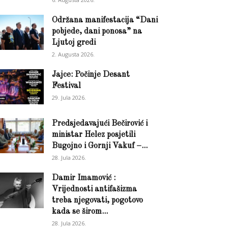
Održana manifestacija “Dani
pobjede, dani ponosa” na
Ljutoj gredi
2. Augusta 2026.
Jajce: Počinje Desant
Festival
29. Jula 2026.
Predsjedavajući Bečirović i
ministar Helez posjetili
Bugojno i Gornji Vakuf –...
28. Jula 2026.
Damir Imamović :
Vrijednosti antifašizma
treba njegovati, pogotovo
kada se širom...
28. Jula 2026.