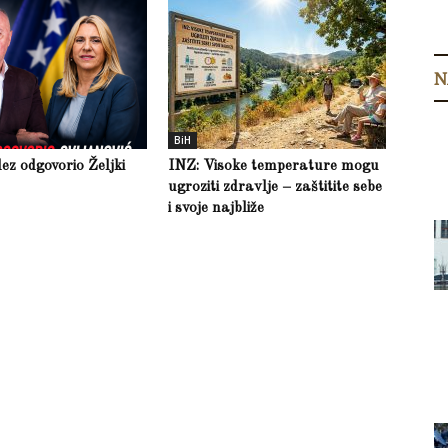
N
BiH
z odgovorio Željki
INZ: Visoke temperature mogu
ugroziti zdravlje – zaštitite sebe
i svoje najbliže