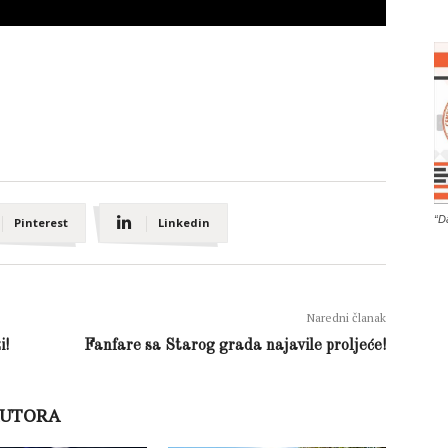
“D
Pinterest
Linkedin
Naredni članak
i!
Fanfare sa Starog grada najavile proljeće!
AUTORA