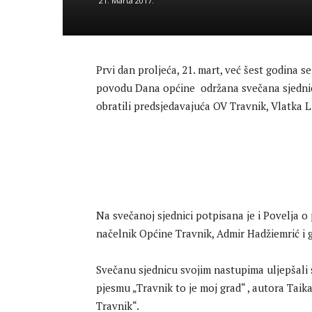
21. Marta 2017.
Prvi dan proljeća, 21. mart, već šest godina s
povodu Dana općine održana svečana sjednica
obratili predsjedavajuća OV Travnik, Vlatka L
Na svečanoj sjednici potpisana je i Povelja 
načelnik Općine Travnik, Admir Hadžiemrić i 
Svečanu sjednicu svojim nastupima uljepšali 
pjesmu „Travnik to je moj grad“ , autora Taika
Travnik“.