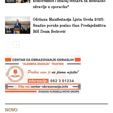
Vijesti
komorbiditet i značaj centara za mentalno
zdravlje u oporavku“
Održana Manifestacija Ljuta Greda 2025:
Snažne poruke poslao član Predsjedništva
BiH
BiH Denis Bećirović
NOVO