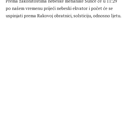
Prema zakonitostima nebeske mehanike Sunce će u 11:29
po našem vremenu prijeći nebeski ekvator i počet će se
uspinjati prema Rakovoj obratnici, solsticiju, odnosno ljetu.