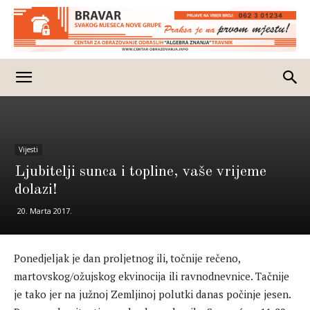
Vijesti
Ljubitelji sunca i topline, vaše vrijeme
dolazi!
20. Marta 2017.
Ponedjeljak je dan proljetnog ili, točnije rečeno,
martovskog/ožujskog ekvinocija ili ravnodnevnice. Tačnije
je tako jer na južnoj Zemljinoj polutki danas počinje jesen.