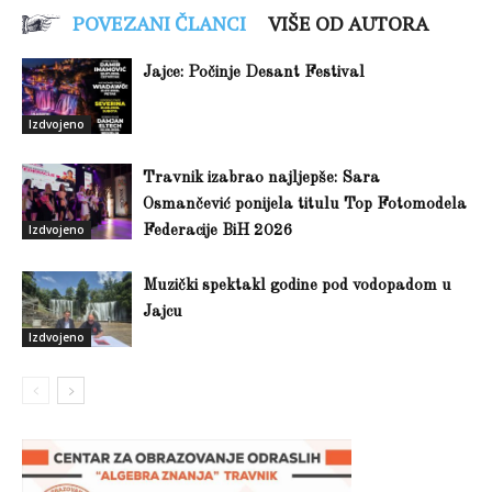
POVEZANI ČLANCI
VIŠE OD AUTORA
Jajce: Počinje Desant Festival
Izdvojeno
Travnik izabrao najljepše: Sara
Osmančević ponijela titulu Top Fotomodela
Izdvojeno
Federacije BiH 2026
Muzički spektakl godine pod vodopadom u
Jajcu
Izdvojeno