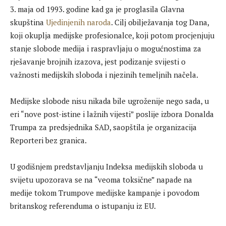
3.
maja od 1993. godine kad ga je proglasila Glavna
skupština
Ujedinjenih naroda
. Cilj obilježavanja tog Dana,
koji okuplja medijske profesionalce, koji potom procjenjuju
stanje slobode medija i raspravljaju o mogućnostima za
rješavanje brojnih izazova, jest podizanje svijesti o
važnosti medijskih sloboda i njezinih temeljnih načela.
Medijske slobode nisu nikada bile ugroženije nego sada, u
eri “nove post-istine i lažnih vijesti” poslije izbora Donalda
Trumpa za predsjednika SAD, saopštila je organizacija
Reporteri bez granica.
U godišnjem predstavljanju Indeksa medijskih sloboda u
svijetu upozorava se na “veoma toksične” napade na
medije tokom Trumpove medijske kampanje i povodom
britanskog referenduma o istupanju iz EU.