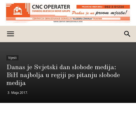
Vijesti
Danas je Svjetski dan slobode medija:
BiH najbolja u regiji po pitanju slobode
medija
3. Maja 2017.