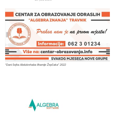
“Dani šejha Abdulvehaba Ilhamije Žepčaka” 2022