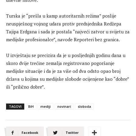
dnevne listove.
Turska je “prešla u kamp autoritarnih režima” poslije
neuspješnog vojnog udara protiv predsjednika Redžepa
Tajipa Erdgana i sada je postala “najveći zatvor u svijetu za
medijske profesionalce”, navode Reporteri bez granica.
U izvještaju se precizira da je u posljednjih godinu dana u
skoro dvije trećine zemalja registrovano pogoršanje
medijske situacije i da je za više od dva odsto opao broj
država u kojima su medijske slobode ocijenjene kao “dobre”
ili “prilično dobre”.
TAGOVI
BiH
mediji
novinari
sloboda
Facebook
Twitter