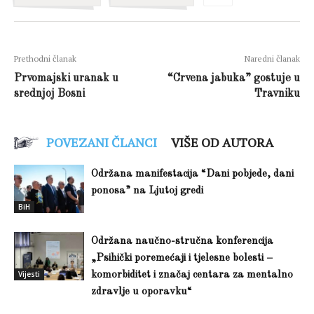
Prethodni članak
Naredni članak
Prvomajski uranak u
“Crvena jabuka” gostuje u
srednjoj Bosni
Travniku
POVEZANI ČLANCI
VIŠE OD AUTORA
Održana manifestacija “Dani pobjede, dani
ponosa” na Ljutoj gredi
BiH
Održana naučno-stručna konferencija
„Psihički poremećaji i tjelesne bolesti –
Vijesti
komorbiditet i značaj centara za mentalno
zdravlje u oporavku“