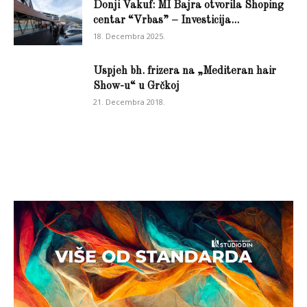
Donji Vakuf: MI Bajra otvorila Shoping
centar “Vrbas” – Investicija...
18. Decembra 2025.
Uspjeh bh. frizera na „Mediteran hair
Show-u“ u Grčkoj
21. Decembra 2018.