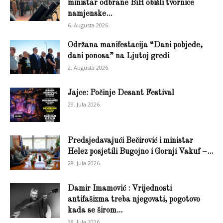
ministar odbrane BiH obišli tvornice
namjenske...
6. Augusta 2026.
Održana manifestacija “Dani pobjede,
dani ponosa” na Ljutoj gredi
2. Augusta 2026.
Jajce: Počinje Desant Festival
29. Jula 2026.
Predsjedavajući Bečirović i ministar
Helez posjetili Bugojno i Gornji Vakuf –...
28. Jula 2026.
Damir Imamović : Vrijednosti
antifašizma treba njegovati, pogotovo
kada se širom...
28. Jula 2026.