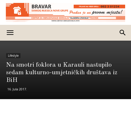
Lifestyle
Na smotri foklora u Karauli nastupilo
sedam kulturno-umjetničkih društava iz
BiH
16. Jula 2017.