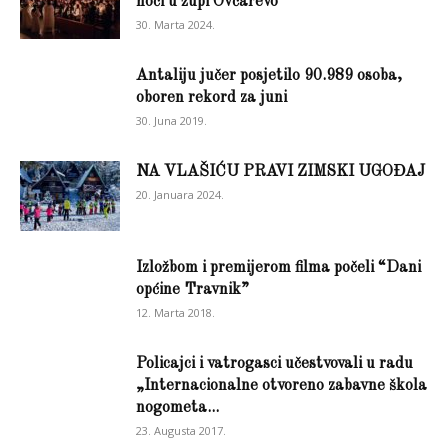
noći u župi Ovčarevo
30. Marta 2024.
Antaliju jučer posjetilo 90.989 osoba,
oboren rekord za juni
30. Juna 2019.
NA VLAŠIĆU PRAVI ZIMSKI UGOĐAJ
20. Januara 2024.
Izložbom i premijerom filma počeli “Dani
općine Travnik”
12. Marta 2018.
Policajci i vatrogasci učestvovali u radu
„Internacionalne otvoreno zabavne škola
nogometa...
23. Augusta 2017.