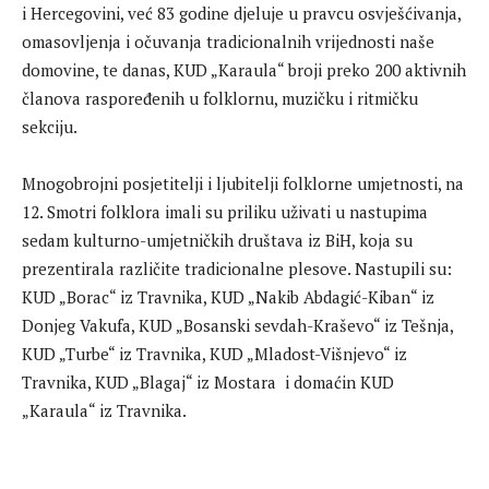
i Hercegovini, već 83 godine djeluje u pravcu osvješćivanja,
omasovljenja i očuvanja tradicionalnih vrijednosti naše
domovine, te danas, KUD „Karaula“ broji preko 200 aktivnih
članova raspoređenih u folklornu, muzičku i ritmičku
sekciju.
Mnogobrojni posjetitelji i ljubitelji folklorne umjetnosti, na
12. Smotri folklora imali su priliku uživati u nastupima
sedam kulturno-umjetničkih društava iz BiH, koja su
prezentirala različite tradicionalne plesove. Nastupili su:
KUD „Borac“ iz Travnika, KUD „Nakib Abdagić-Kiban“ iz
Donjeg Vakufa, KUD „Bosanski sevdah-Kraševo“ iz Tešnja,
KUD „Turbe“ iz Travnika, KUD „Mladost-Višnjevo“ iz
Travnika, KUD „Blagaj“ iz Mostara i domaćin KUD
„Karaula“ iz Travnika.