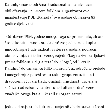
Karauli, sinoć je održana tradicionalna manifestacija
obilježavanja 12. Smotra folklora. Organizator ove
manifestacije KUD „Karaula“ ove godine obilježava 83
godine djelovanja.
-Od davne 1934. godine mnogo toga se promijenilo, ali ono
što je kontinuirano jeste da društvo godinama okuplja
mnogobrojne ljude različitih interesa, godina, područja
obrazovanja, ali jedinstvenog zajedničkog nazivnika-ljubavi
prema folkloru. Od „Gajreta“ do „Sloge“, od “Ferzije
Karalića” do današnjeg KUD „Karaula“, uz određene prekide
i mnogobrojne poteškoće u radu, grupa entuzijasta i
dragocjenih čuvara tradicionalnih vrijednosti uspjela je
sačuvati od zaborava autentične kulturno-društvene
značajke ovoga kraja. – kazali su organizatori.
Jedno od najstarijih kulturno-umjetničkih društava u Bosni