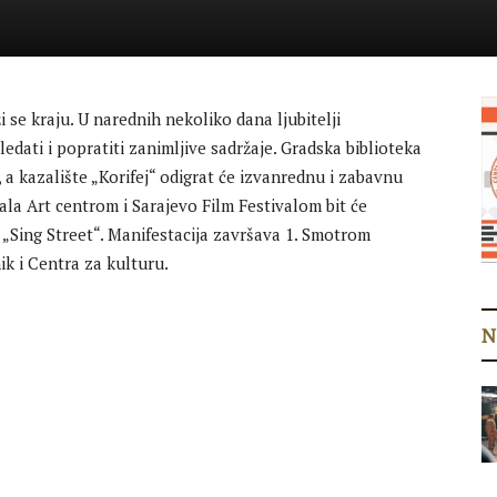
i se kraju. U narednih nekoliko dana ljubitelji
gledati i popratiti zanimljive sadržaje. Gradska biblioteka
a kazalište „Korifej“ odigrat će izvanrednu i zabavnu
ala Art centrom i Sarajevo Film Festivalom bit će
i „Sing Street“. Manifestacija završava 1. Smotrom
ik i Centra za kulturu.
N