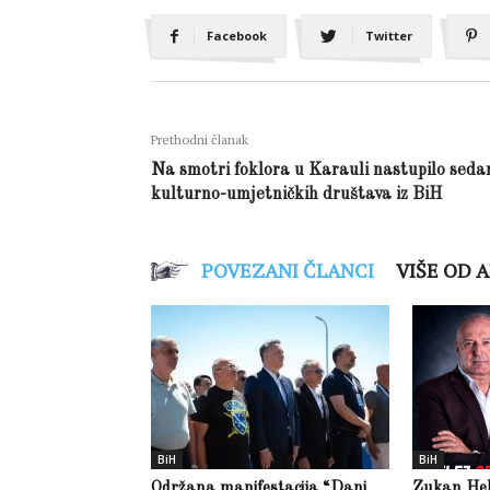
Facebook
Twitter
Prethodni članak
Na smotri foklora u Karauli nastupilo sed
kulturno-umjetničkih društava iz BiH
POVEZANI ČLANCI
VIŠE OD 
BiH
BiH
Održana manifestacija “Dani
Zukan Hele