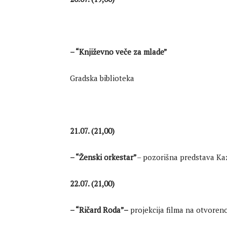
– “Književno veče za mlade”
Gradska biblioteka
21.07. (21,00)
– “Ženski orkestar”
– pozorišna predstava Kaz
22.07. (21,00)
– “
Ričard Roda”
–
projekcija filma na otvore