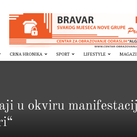
CRNA HRONIKA
SPORT
LIFESTYLE
MAGAZ
aji u okviru manifestaci
ri“