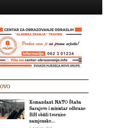
OVO
Komandant NATO Štaba
Sarajevo i ministar odbrane
BiH obišli tvornice
namjenske...
6. Augusta 2026.