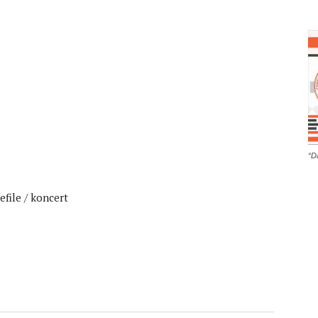
“D
efile / koncert