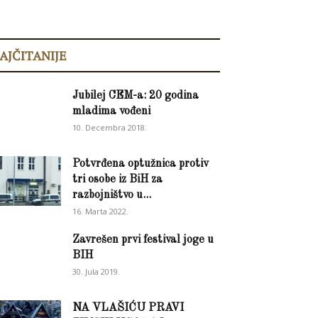
AJČITANIJE
Jubilej CEM-a: 20 godina
mladima vođeni
10. Decembra 2018.
Potvrđena optužnica protiv
tri osobe iz BiH za
razbojništvo u...
16. Marta 2022.
Zavrešen prvi festival joge u
BIH
30. Jula 2019.
NA VLAŠIĆU PRAVI