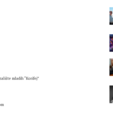
alište mladih “Korifej”
nom