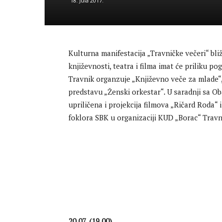
18. Jula 2017.
Kulturna manifestacija „Travničke večeri“ bliž
književnosti, teatra i filma imat će priliku po
Travnik organzuje „Književno veče za mlade“, 
predstavu „Ženski orkestar“. U saradnji sa Ob
upriličena i projekcija filmova „Ričard Roda“ 
foklora SBK u organizaciji KUD „Borac“ Travn
20.07. (19,00)