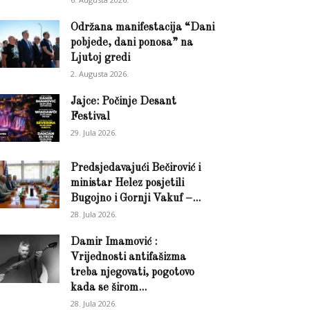
Održana manifestacija “Dani
pobjede, dani ponosa” na
Ljutoj gredi
2. Augusta 2026.
Jajce: Počinje Desant
Festival
29. Jula 2026.
Predsjedavajući Bečirović i
ministar Helez posjetili
Bugojno i Gornji Vakuf –...
28. Jula 2026.
Damir Imamović :
Vrijednosti antifašizma
treba njegovati, pogotovo
kada se širom...
28. Jula 2026.