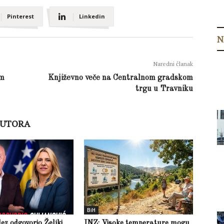
Pinterest
Linkedin
N
Naredni članak
am
Književno veče na Centralnom gradskom
trgu u Travniku
AUTORA
BiH
z odgovorio Željki
INZ: Visoke temperature mogu