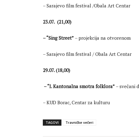
– Sarajevo film festival /Obala Art Centar
23.07. (21,00)
– “
Sing Street
”
– projekcija na otvorenom
– Sarajevo film festival / Obala Art Centar
29.07. (18,00)
– “I. Kantonalna smotra folklora”
– svečani d
– KUD Borac, Centar za kulturu
TAGOVI
Travničke večeri