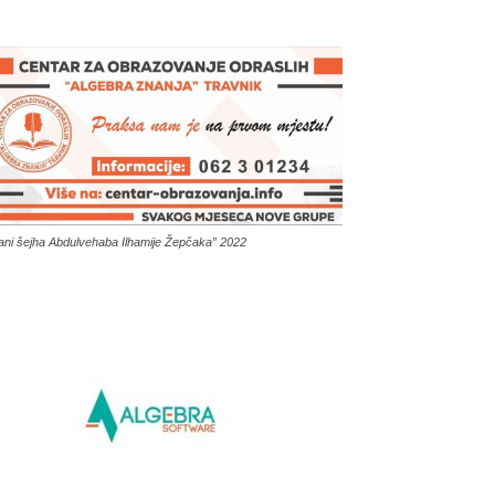
ani šejha Abdulvehaba Ilhamije Žepčaka” 2022