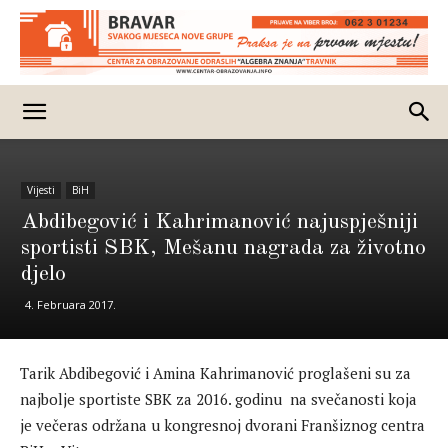
Vijesti
BiH
Abdibegović i Kahrimanović najuspješniji
sportisti SBK, Mešanu nagrada za životno
djelo
4. Februara 2017.
Tarik Abdibegović i Amina Kahrimanović proglašeni su za
najbolje sportiste SBK za 2016. godinu na svečanosti koja
je večeras održana u kongresnoj dvorani Franšiznog centra