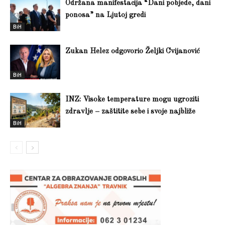
Održana manifestacija “Dani pobjede, dani
ponosa” na Ljutoj gredi
BiH
Zukan Helez odgovorio Željki Cvijanović
BiH
INZ: Visoke temperature mogu ugroziti
zdravlje – zaštitite sebe i svoje najbliže
BiH