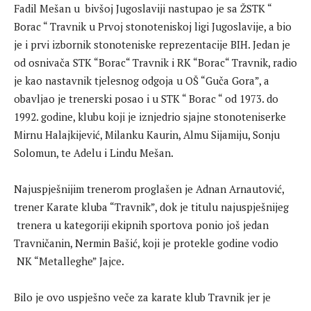
Fadil Mešan u bivšoj Jugoslaviji nastupao je sa ŽSTK “
Borac “ Travnik u Prvoj stonoteniskoj ligi Jugoslavije, a bio
je i prvi izbornik stonoteniske reprezentacije BIH. Jedan je
od osnivača STK “Borac“ Travnik i RK “Borac“ Travnik, radio
je kao nastavnik tjelesnog odgoja u OŠ “Guča Gora”, a
obavljao je trenerski posao i u STK “ Borac “ od 1973. do
1992. godine, klubu koji je iznjedrio sjajne stonoteniserke
Mirnu Halajkijević, Milanku Kaurin, Almu Sijamiju, Sonju
Solomun, te Adelu i Lindu Mešan.
Najuspješnijim trenerom proglašen je Adnan Arnautović,
trener Karate kluba “Travnik”, dok je titulu najuspješnijeg
trenera u kategoriji ekipnih sportova ponio još jedan
Travničanin, Nermin Bašić, koji je protekle godine vodio
NK “Metalleghe” Jajce.
Bilo je ovo uspješno veče za karate klub Travnik jer je