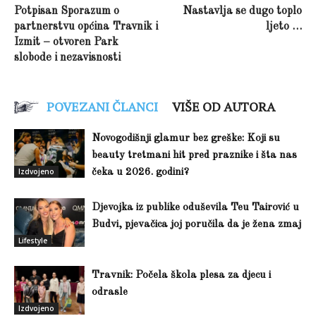
Potpisan Sporazum o
Nastavlja se dugo toplo
partnerstvu općina Travnik i
ljeto …
Izmit – otvoren Park
slobode i nezavisnosti
POVEZANI ČLANCI
VIŠE OD AUTORA
Novogodišnji glamur bez greške: Koji su
beauty tretmani hit pred praznike i šta nas
Izdvojeno
čeka u 2026. godini?
Djevojka iz publike oduševila Teu Tairović u
Budvi, pjevačica joj poručila da je žena zmaj
Lifestyle
Travnik: Počela škola plesa za djecu i
odrasle
Izdvojeno