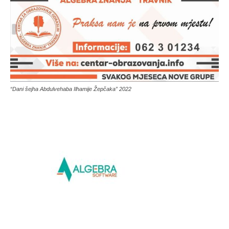
“Dani šejha Abdulvehaba Ilhamije Žepčaka” 2022