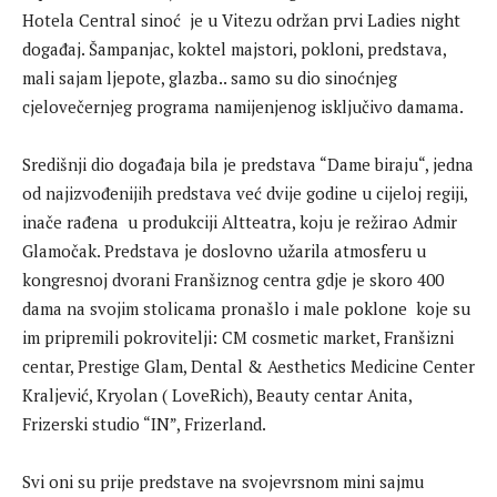
Hotela Central sinoć je u Vitezu održan prvi Ladies night
događaj. Šampanjac, koktel majstori, pokloni, predstava,
mali sajam ljepote, glazba.. samo su dio sinoćnjeg
cjelovečernjeg programa namijenjenog isključivo damama.
Središnji dio događaja bila je predstava “Dame biraju“, jedna
od najizvođenijih predstava već dvije godine u cijeloj regiji,
inače rađena u produkciji Altteatra, koju je režirao Admir
Glamočak. Predstava je doslovno užarila atmosferu u
kongresnoj dvorani Franšiznog centra gdje je skoro 400
dama na svojim stolicama pronašlo i male poklone koje su
im pripremili pokrovitelji: CM cosmetic market, Franšizni
centar, Prestige Glam, Dental & Aesthetics Medicine Center
Kraljević, Kryolan ( LoveRich), Beauty centar Anita,
Frizerski studio “IN”, Frizerland.
Svi oni su prije predstave na svojevrsnom mini sajmu