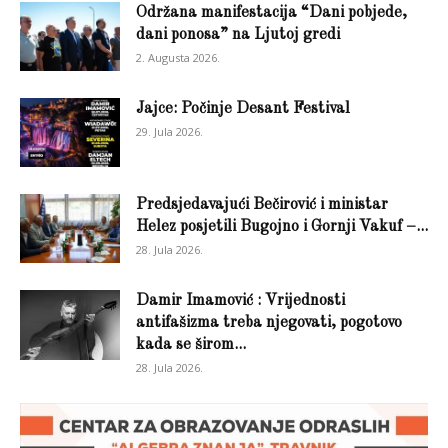
Održana manifestacija “Dani pobjede,
dani ponosa” na Ljutoj gredi
2. Augusta 2026.
Jajce: Počinje Desant Festival
29. Jula 2026.
Predsjedavajući Bečirović i ministar
Helez posjetili Bugojno i Gornji Vakuf –...
28. Jula 2026.
Damir Imamović : Vrijednosti
antifašizma treba njegovati, pogotovo
kada se širom...
28. Jula 2026.