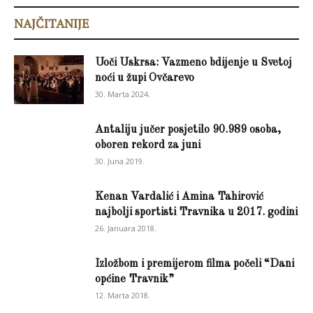
NAJČITANIJE
Uoči Uskrsa: Vazmeno bdijenje u Svetoj
noći u župi Ovčarevo
30. Marta 2024.
Antaliju jučer posjetilo 90.989 osoba,
oboren rekord za juni
30. Juna 2019.
Kenan Vardalić i Amina Tahirović
najbolji sportisti Travnika u 2017. godini
26. Januara 2018.
Izložbom i premijerom filma počeli “Dani
općine Travnik”
12. Marta 2018.