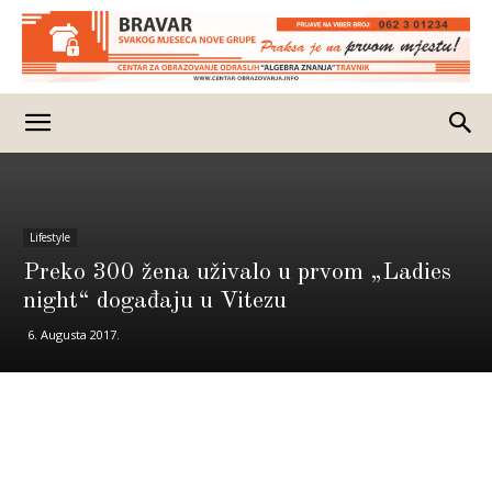
Lifestyle
Preko 300 žena uživalo u prvom „Ladies
night“ događaju u Vitezu
6. Augusta 2017.