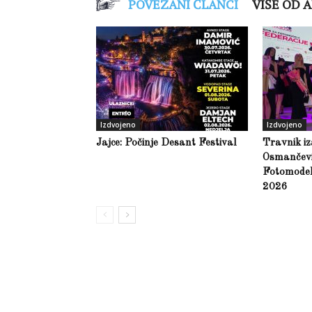
POVEZANI ČLANCI
VIŠE OD 
Izdvojeno
Izdvojeno
Jajce: Počinje Desant Festival
Travnik iz
Osmančević
Fotomodel
2026