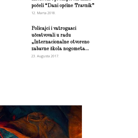
počeli “Dani općine Travnik”
12. Marta 2018.
Policajci i vatrogasci
učestvovali u radu
„Internacionalne otvoreno
zabavne škola nogometa...
23. Augusta 2017.