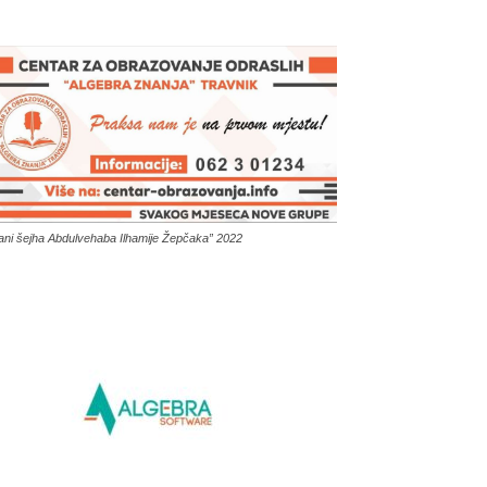
ani šejha Abdulvehaba Ilhamije Žepčaka” 2022