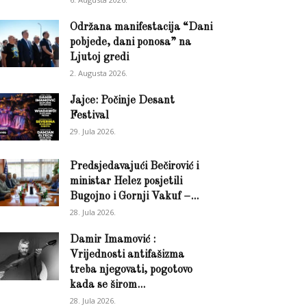
Održana manifestacija “Dani
pobjede, dani ponosa” na
Ljutoj gredi
2. Augusta 2026.
Jajce: Počinje Desant
Festival
29. Jula 2026.
Predsjedavajući Bečirović i
ministar Helez posjetili
Bugojno i Gornji Vakuf –...
28. Jula 2026.
Damir Imamović :
Vrijednosti antifašizma
treba njegovati, pogotovo
kada se širom...
28. Jula 2026.