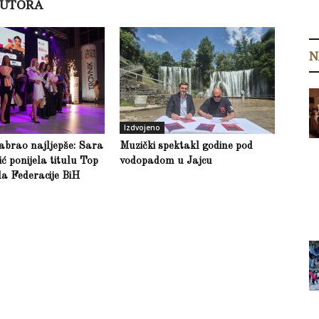
AUTORA
N
Izdvojeno
abrao najljepše: Sara
Muzički spektakl godine pod
 ponijela titulu Top
vodopadom u Jajcu
a Federacije BiH