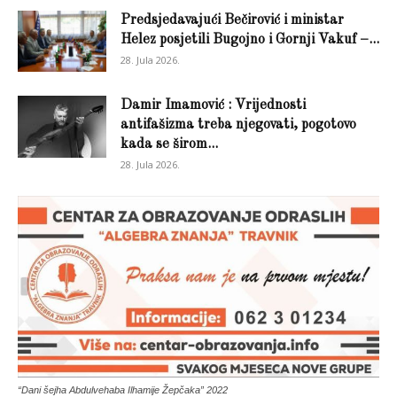
Predsjedavajući Bečirović i ministar
Helez posjetili Bugojno i Gornji Vakuf –...
28. Jula 2026.
Damir Imamović : Vrijednosti
antifašizma treba njegovati, pogotovo
kada se širom...
28. Jula 2026.
“Dani šejha Abdulvehaba Ilhamije Žepčaka” 2022