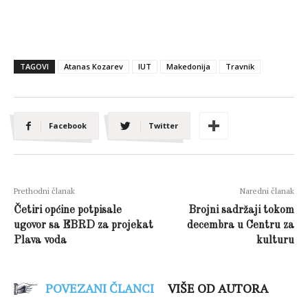
TAGOVI
Atanas Kozarev
IUT
Makedonija
Travnik
Facebook
Twitter
Prethodni članak
Naredni članak
Četiri općine potpisale
Brojni sadržaji tokom
ugovor sa EBRD za projekat
decembra u Centru za
Plava voda
kulturu
POVEZANI ČLANCI
VIŠE OD AUTORA