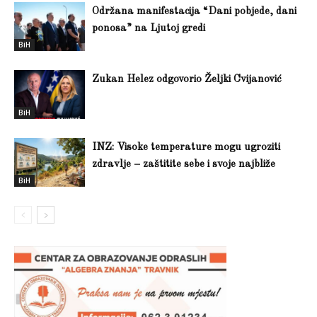
Održana manifestacija “Dani pobjede, dani
ponosa” na Ljutoj gredi
BiH
Zukan Helez odgovorio Željki Cvijanović
BiH
INZ: Visoke temperature mogu ugroziti
zdravlje – zaštitite sebe i svoje najbliže
BiH