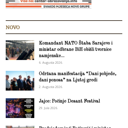
NOVO
Komandant NATO Štaba Sarajevo i
ministar odbrane BiH obišli tvornice
namjenske...
6. Augusta 2026.
Održana manifestacija “Dani pobjede,
dani ponosa” na Ljutoj gredi
2. Augusta 2026.
Jajce: Počinje Desant Festival
29. Jula 2026.