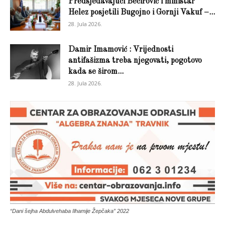
Predsjedavajući Bečirović i ministar
Helez posjetili Bugojno i Gornji Vakuf –...
28. Jula 2026.
Damir Imamović : Vrijednosti
antifašizma treba njegovati, pogotovo
kada se širom...
28. Jula 2026.
“Dani šejha Abdulvehaba Ilhamije Žepčaka” 2022