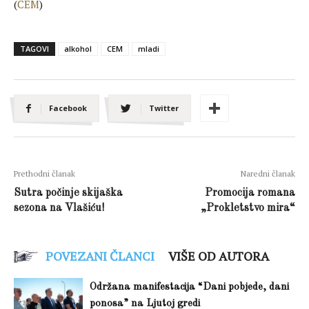
(
CEM
)
TAGOVI
alkohol
CEM
mladi
Facebook
Twitter
Prethodni članak
Naredni članak
Sutra počinje skijaška
Promocija romana
sezona na Vlašiću!
„Prokletstvo mira“
POVEZANI ČLANCI
VIŠE OD AUTORA
Održana manifestacija “Dani pobjede, dani
ponosa” na Ljutoj gredi