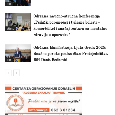
BiH
Održana naučno-stručna konferencija
„Psihički poremećaji i tjelesne bolesti –
Vijesti
komorbiditet i značaj centara za mentalno
zdravlje u oporavku“
Održana Manifestacija Ljuta Greda 2025:
Snažne poruke poslao član Predsjedništva
BiH
BiH Denis Bećirović