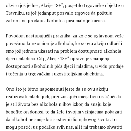
okviru još jedne „Akcije 18+“, posjetilo trgovačke objekte u
Travniku, te još jedanput pozvalo trgovce da poštuju
zakon i ne prodaju alkoholna pića maloljetnicima.
Povodom nastupajućih praznika, za koje se uglavnom veže
povećano konzumiranje alkohola, kroz ovu akciju odlučili
smo još jednom ukazati na problem dostupnosti alkohola
djeci i mladima. Cilj „Akcije 18+“ upravo je smanjenje
dostupnosti alkoholnih pića djeci i mladima, u vidu prodaje
i točenja u trgovačkim i ugostiteljskim objektima.
Ono što je bitno napomenuti jeste da su ovu akciju
realizovali mladi ljudi, preuzimajući inicijativu i ističući da
je stil života bez alkohola njihov izbor, da znaju koje
benefite on donosi, te da žele i svojim vršnjacima pokazati
da alkohol ne smije biti sastavni dio njihovog života. To
mogu postići uz podršku svih nas, ali i mi trebamo shvatiti