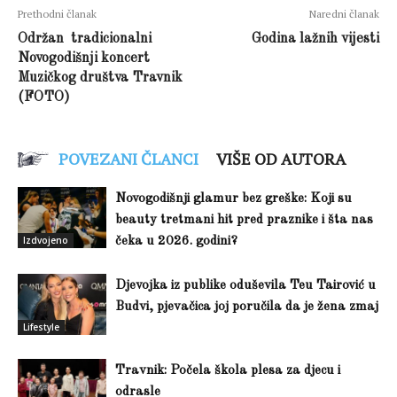
Prethodni članak
Naredni članak
Održan tradicionalni
Godina lažnih vijesti
Novogodišnji koncert
Muzičkog društva Travnik
(FOTO)
POVEZANI ČLANCI
VIŠE OD AUTORA
Novogodišnji glamur bez greške: Koji su
beauty tretmani hit pred praznike i šta nas
Izdvojeno
čeka u 2026. godini?
Djevojka iz publike oduševila Teu Tairović u
Budvi, pjevačica joj poručila da je žena zmaj
Lifestyle
Travnik: Počela škola plesa za djecu i
odrasle