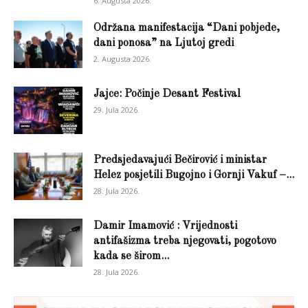
6. Augusta 2026.
Održana manifestacija “Dani pobjede,
dani ponosa” na Ljutoj gredi
2. Augusta 2026.
Jajce: Počinje Desant Festival
29. Jula 2026.
Predsjedavajući Bečirović i ministar
Helez posjetili Bugojno i Gornji Vakuf –...
28. Jula 2026.
Damir Imamović : Vrijednosti
antifašizma treba njegovati, pogotovo
kada se širom...
28. Jula 2026.