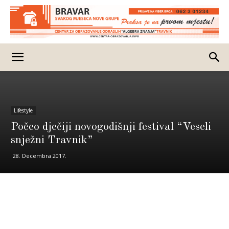
Lifestyle
Počeo dječiji novogodišnji festival “Veseli
snježni Travnik”
28. Decembra 2017.