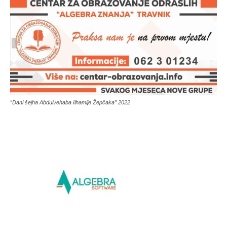
“Dani šejha Abdulvehaba Ilhamije Žepčaka” 2022