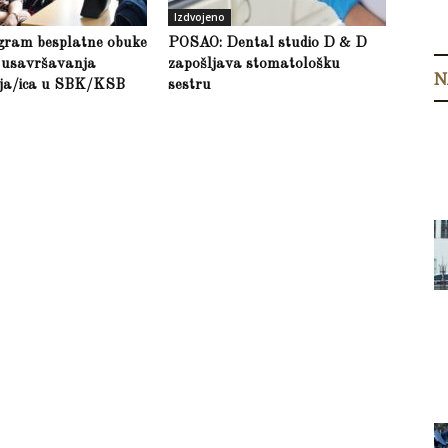
Izdvojeno
gram besplatne obuke
POSAO: Dental studio D & D
g usavršavanja
zapošljava stomatološku
N
lja/ica u SBK/KSB
sestru