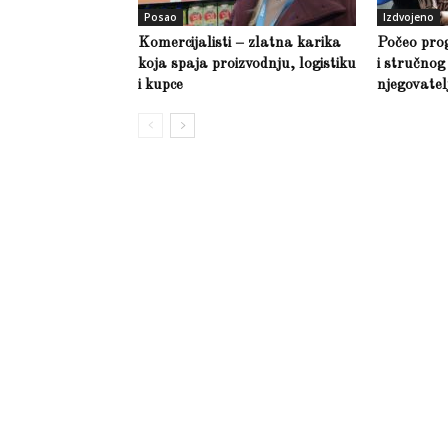
Posao
Izdvojeno
Komercijalisti – zlatna karika
Počeo pro
koja spaja proizvodnju, logistiku
i stručno
i kupce
njegovate