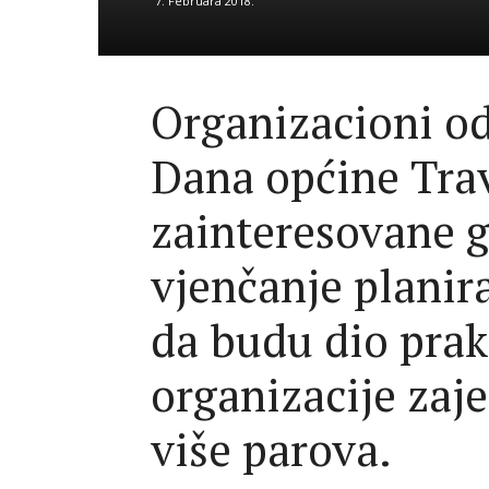
7. Februara 2018.
Organizacioni od
Dana općine Trav
zainteresovane g
vjenčanje planir
da budu dio prak
organizacije zaj
više parova.