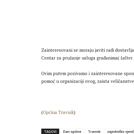
Zainteresovani se moraju javiti radi dostavl
Centar za pružanje usluga građanima( šalter 
Ovim putem pozivamo i zainteresovane spon
pomoć u organizaciji ovog, zaista veličanstv
(
Općina Travnik
)
TAGOVI
Dan općine
Travnik
zajedničko vjen