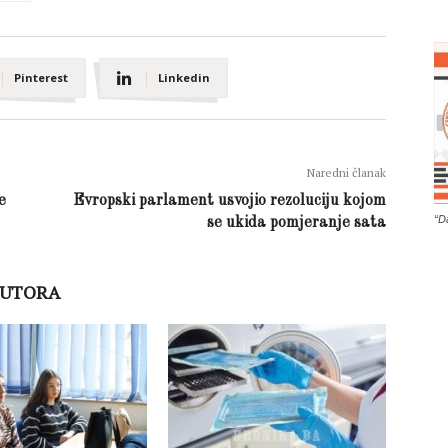
Pinterest
Linkedin
Naredni članak
e
Evropski parlament usvojio rezoluciju kojom
“D
se ukida pomjeranje sata
AUTORA