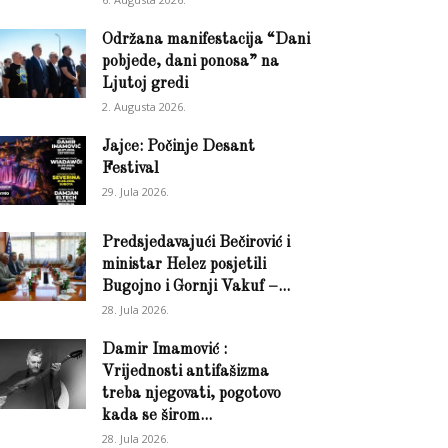
Održana manifestacija “Dani
pobjede, dani ponosa” na
Ljutoj gredi
2. Augusta 2026.
Jajce: Počinje Desant
Festival
29. Jula 2026.
Predsjedavajući Bečirović i
ministar Helez posjetili
Bugojno i Gornji Vakuf –...
28. Jula 2026.
Damir Imamović :
Vrijednosti antifašizma
treba njegovati, pogotovo
kada se širom...
28. Jula 2026.