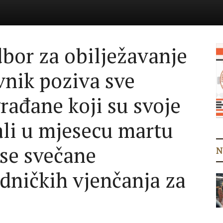
bor za obilježavanje
nik poziva sve
rađane koji su svoje
ali u mjesecu martu
se svečane
N
edničkih vjenčanja za