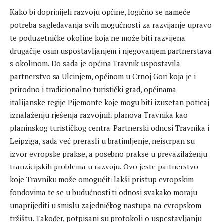
Kako bi doprinijeli razvoju općine, logično se nameće
potreba sagledavanja svih mogućnosti za razvijanje upravo
te poduzetničke okoline koja ne može biti razvijena
drugačije osim uspostavljanjem i njegovanjem partnerstava
s okolinom. Do sada je općina Travnik uspostavila
partnerstvo sa Ulcinjem, općinom u Crnoj Gori koja je i
prirodno i tradicionalno turistički grad, općinama
italijanske regije Pijemonte koje mogu biti izuzetan poticaj
iznalaženju rješenja razvojnih planova Travnika kao
planinskog turističkog centra. Partnerski odnosi Travnika i
Leipziga, sada već prerasli u bratimljenje, neiscrpan su
izvor evropske prakse, a posebno prakse u prevazilaženju
tranzicijskih problema u razvoju. Ovo jeste partnerstvo
koje Travniku može omogućiti lakši pristup evropskim
fondovima te se u budućnosti ti odnosi svakako moraju
unaprijediti u smislu zajedničkog nastupa na evropskom
tržištu. Također, potpisani su protokoli o uspostavljanju