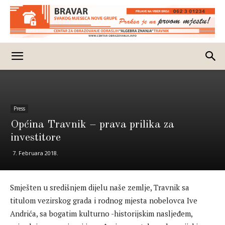
Press
Općina Travnik – prava prilika za
investitore
7. Februara 2018.
Smješten u središnjem dijelu naše zemlje, Travnik sa
titulom vezirskog grada i rodnog mjesta nobelovca Ive
Andrića, sa bogatim kulturno -historijskim nasljeđem,