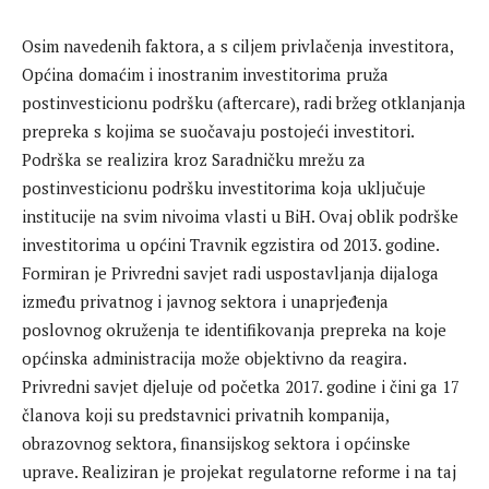
Osim navedenih faktora, a s ciljem privlačenja investitora,
Općina domaćim i inostranim investitorima pruža
postinvesticionu podršku (aftercare), radi bržeg otklanjanja
prepreka s kojima se suočavaju postojeći investitori.
Podrška se realizira kroz Saradničku mrežu za
postinvesticionu podršku investitorima koja uključuje
institucije na svim nivoima vlasti u BiH. Ovaj oblik podrške
investitorima u općini Travnik egzistira od 2013. godine.
Formiran je Privredni savjet radi uspostavljanja dijaloga
između privatnog i javnog sektora i unaprjeđenja
poslovnog okruženja te identifikovanja prepreka na koje
općinska administracija može objektivno da reagira.
Privredni savjet djeluje od početka 2017. godine i čini ga 17
članova koji su predstavnici privatnih kompanija,
obrazovnog sektora, finansijskog sektora i općinske
upravе. Realiziran je projekat regulatorne reforme i na taj