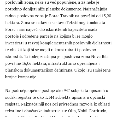
poslovnih zona, neke su već popunjene, a za neke je
potrebno donijeti niže planske dokumente. Najznačajnija
radno-poslovna zona je Borac Travnik na površini od 15,20
hektara. Zona se nalazi u sastavu Tekstilnog kombinata
Borac i ima najveći dio iskorištenih kapaciteta mada
postoje i određene parcele na kojima bi se moglo
investirati u razvoj komplementarnih poslovnih djelatnosti
te objekti koji bi se mogli rekonstruirati i poslovno
iskoristiti. Također, značajna je i poslovna zona Nova Bila
površine 16,06 hektara, infrastrukturno opremljena i
planskom dokumentacijom definirana, u kojoj su smještene
brojne kompanije.
Na području općine posluje oko 947 subjekata upisanih u
sudski registar te oko 1.144 subjekta upisana u općinski
registar. Najznačajniji nosioci privrednog razvoja iz oblasti
tekstilne i obućarske industrije su: Olip, Nobil, Fortitudo,