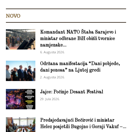
NOVO
Komandant NATO Štaba Sarajevo i
ministar odbrane BiH obišli tvornice
namjenske...
6. Augusta 2026.
Održana manifestacija “Dani pobjede,
dani ponosa” na Ljutoj gredi
2. Augusta 2026.
Jajce: Počinje Desant Festival
29. Jula 2026.
Predsjedavajući Bečirović i ministar
Helez posjetili Bugojno i Gornji Vakuf –...