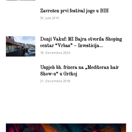
Zavrešen prvi festival joge u BIH
30. Jula 2019.
Donji Vakuf: MI Bajra otvorila Shoping
centar “Vrbas” – Investicija...
18. Decembra 2025.
Uspjeh bh. frizera na „Mediteran hair
Show-u“ u Grčkoj
21. Decembra 2018.