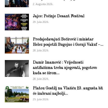
2. Augusta 2026.
Jajce: Počinje Desant Festival
29. Jula 2026.
Predsjedavajući Bečirović i ministar
Helez posjetili Bugojno i Gornji Vakuf –...
28. Jula 2026.
Damir Imamović : Vrijednosti
antifašizma treba njegovati, pogotovo
kada se širom...
28. Jula 2026.
Platou Gostilj na Vlašiću 23. augusta bit
će izabrani najbolji...
25. Jula 2026.