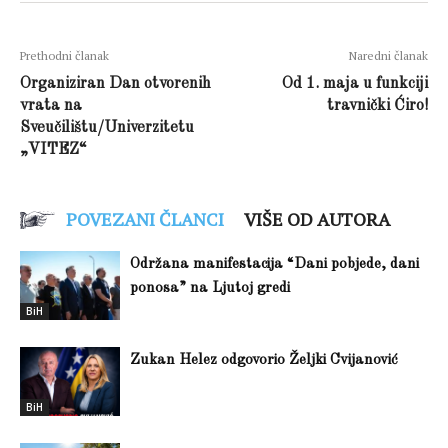
Prethodni članak
Naredni članak
Organiziran Dan otvorenih
Od 1. maja u funkciji
vrata na
travnički Ćiro!
Sveučilištu/Univerzitetu
„VITEZ“
POVEZANI ČLANCI
VIŠE OD AUTORA
Održana manifestacija “Dani pobjede, dani
ponosa” na Ljutoj gredi
BiH
Zukan Helez odgovorio Željki Cvijanović
BiH