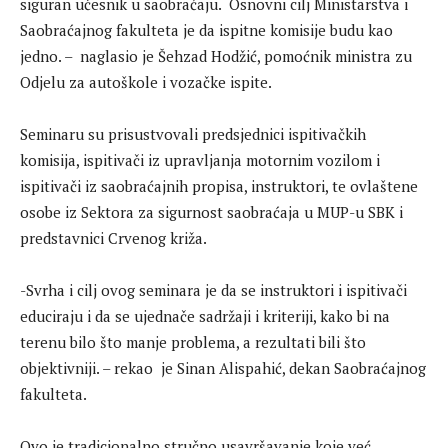
siguran učesnik u saobraćaju. Osnovni cilj Ministarstva i
Saobraćajnog fakulteta je da ispitne komisije budu kao
jedno. – naglasio je Šehzad Hodžić, pomoćnik ministra zu
Odjelu za autoškole i vozačke ispite.
Seminaru su prisustvovali predsjednici ispitivačkih
komisija, ispitivači iz upravljanja motornim vozilom i
ispitivači iz saobraćajnih propisa, instruktori, te ovlaštene
osobe iz Sektora za sigurnost saobraćaja u MUP-u SBK i
predstavnici Crvenog križa.
-Svrha i cilj ovog seminara je da se instruktori i ispitivači
educiraju i da se ujednače sadržaji i kriteriji, kako bi na
terenu bilo što manje problema, a rezultati bili što
objektivniji. – rekao je Sinan Alispahić, dekan Saobraćajnog
fakulteta.
Ovo je tradicionalno stručno usavršavanje koje već