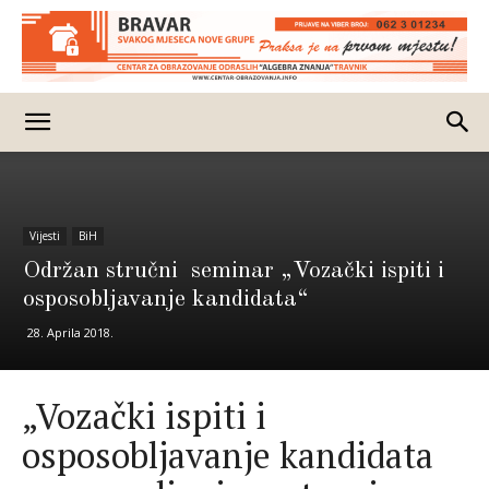
Vijesti
BiH
Održan stručni seminar „Vozački ispiti i
osposobljavanje kandidata“
28. Aprila 2018.
„Vozački ispiti i
osposobljavanje kandidata