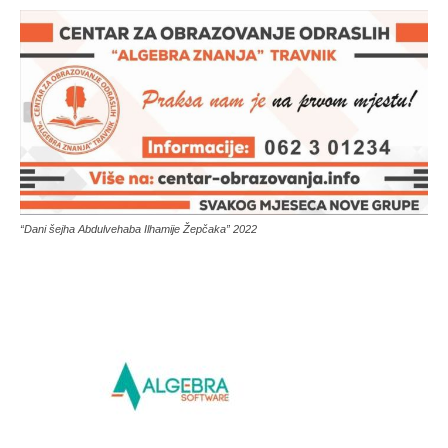
“Dani šejha Abdulvehaba Ilhamije Žepčaka” 2022