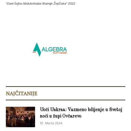
“Dani šejha Abdulvehaba Ilhamije Žepčaka” 2022
NAJČITANIJE
Uoči Uskrsa: Vazmeno bdijenje u Svetoj
noći u župi Ovčarevo
30. Marta 2024.