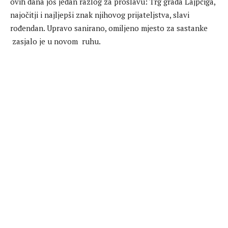
ovih dana još jedan razlog za proslavu: Trg grada Lajpciga,
najočitji i najljepši znak njihovog prijateljstva, slavi
rođendan. Upravo sanirano, omiljeno mjesto za sastanke
zasjalo je u novom ruhu.