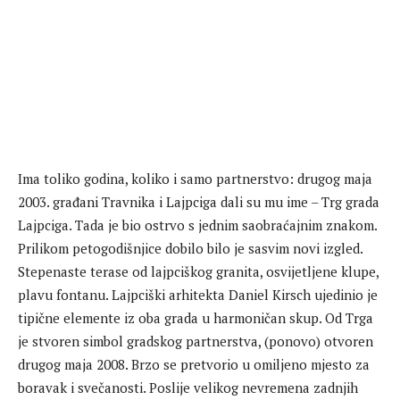
Ima toliko godina, koliko i samo partnerstvo: drugog maja
2003. građani Travnika i Lajpciga dali su mu ime – Trg grada
Lajpciga. Tada je bio ostrvo s jednim saobraćajnim znakom.
Prilikom petogodišnjice dobilo bilo je sasvim novi izgled.
Stepenaste terase od lajpciškog granita, osvijetljene klupe,
plavu fontanu. Lajpciški arhitekta Daniel Kirsch ujedinio je
tipične elemente iz oba grada u harmoničan skup. Od Trga
je stvoren simbol gradskog partnerstva, (ponovo) otvoren
drugog maja 2008. Brzo se pretvorio u omiljeno mjesto za
boravak i svečanosti. Poslije velikog nevremena zadnjih