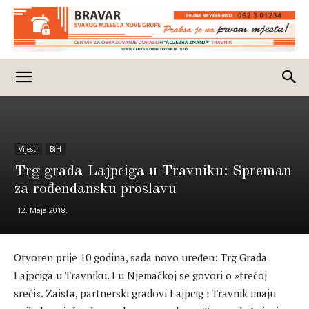
Vijesti
BiH
Trg grada Lajpciga u Travniku: Spreman
za rođendansku proslavu
12. Maja 2018.
Otvoren prije 10 godina, sada novo uređen: Trg Grada
Lajpciga u Travniku. I u Njemačkoj se govori o »trećoj
sreći«. Zaista, partnerski gradovi Lajpcig i Travnik imaju