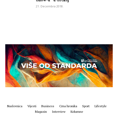
Show-u“ u Grčkoj
21. Decembra 2018.
Naslovnica
Vijesti
Business
Crna hronika
Sport
Lifestyle
Magazin
Interview
Kolumne