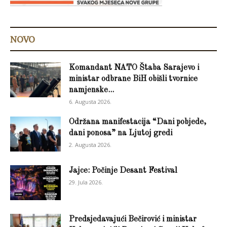
NOVO
Komandant NATO Štaba Sarajevo i
ministar odbrane BiH obišli tvornice
namjenske...
6. Augusta 2026.
Održana manifestacija “Dani pobjede,
dani ponosa” na Ljutoj gredi
2. Augusta 2026.
Jajce: Počinje Desant Festival
29. Jula 2026.
Predsjedavajući Bečirović i ministar