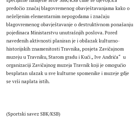
specijalne namjene MUP SBK/KSB čime se djevojčica
predočio značaj blagovremenog obavještavanjama kako o
neželjenim elementarnim nepogodama i značaju
blagovremenog obavještavanje o destruktivnom ponašanju
pojedinaca Ministarstvu unutrašnjih poslova. Pored
navedenih aktivnosti planiran je i obilazak kulturno-
historijskih znamenitosti Travnika, posjeta Zavičajnom
muzeju u Travniku, Starom gradu i Kući „ Ive Andrića“ u
organizaciji Zavičajnog muzeja Travnik koji je omogućio
besplatan ulazak u sve kulturne spomenike i muzeje gdje
se vrši naplata istih.
(Sportski savez SBK/KSB)