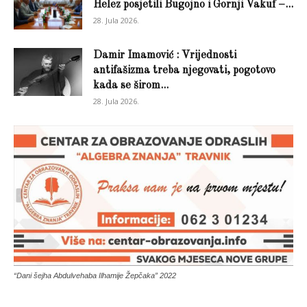
Helez posjetili Bugojno i Gornji Vakuf –...
28. Jula 2026.
Damir Imamović : Vrijednosti
antifašizma treba njegovati, pogotovo
kada se širom...
28. Jula 2026.
“Dani šejha Abdulvehaba Ilhamije Žepčaka” 2022