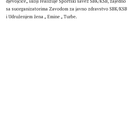
djevojčice„ škoji realizuje Sportski savez SBK/KSB, zajedno
sa suorganizatorima Zavodom za javno zdravstvo SBK/KSB
i Udruženjem žena „ Emine „ Turbe.