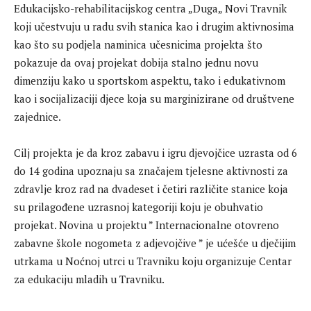
Edukacijsko-rehabilitacijskog centra „Duga„ Novi Travnik
koji učestvuju u radu svih stanica kao i drugim aktivnosima
kao što su podjela naminica učesnicima projekta što
pokazuje da ovaj projekat dobija stalno jednu novu
dimenziju kako u sportskom aspektu, tako i edukativnom
kao i socijalizaciji djece koja su marginizirane od društvene
zajednice.
Cilj projekta je da kroz zabavu i igru djevojčice uzrasta od 6
do 14 godina upoznaju sa značajem tjelesne aktivnosti za
zdravlje kroz rad na dvadeset i četiri različite stanice koja
su prilagođene uzrasnoj kategoriji koju je obuhvatio
projekat. Novina u projektu ” Internacionalne otovreno
zabavne škole nogometa z adjevojčive ” je ućešće u dječijim
utrkama u Noćnoj utrci u Travniku koju organizuje Centar
za edukaciju mladih u Travniku.