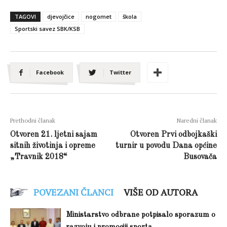
TAGOVI
djevojčice
nogomet
škola
Sportski savez SBK/KSB
Facebook
Twitter
Prethodni članak
Naredni članak
Otvoren 21. ljetni sajam
Otvoren Prvi odbojkaški
sitnih životinja i opreme
turnir u povodu Dana općine
„Travnik 2018“
Busovača
POVEZANI ČLANCI
VIŠE OD AUTORA
Ministarstvo odbrane potpisalo sporazum o