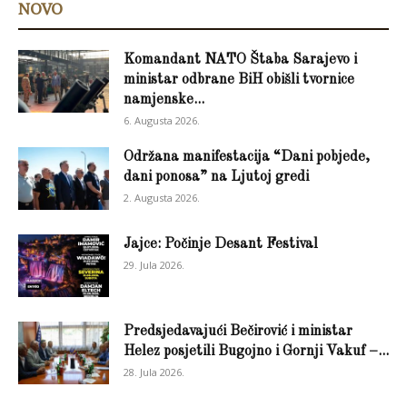
NOVO
Komandant NATO Štaba Sarajevo i
ministar odbrane BiH obišli tvornice
namjenske...
6. Augusta 2026.
Održana manifestacija “Dani pobjede,
dani ponosa” na Ljutoj gredi
2. Augusta 2026.
Jajce: Počinje Desant Festival
29. Jula 2026.
Predsjedavajući Bečirović i ministar
Helez posjetili Bugojno i Gornji Vakuf –...
28. Jula 2026.