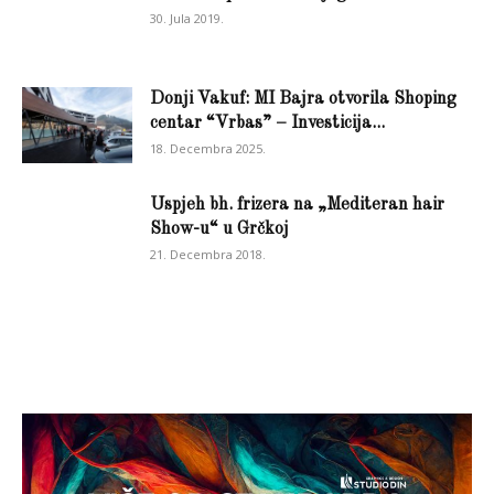
30. Jula 2019.
Donji Vakuf: MI Bajra otvorila Shoping
centar “Vrbas” – Investicija...
18. Decembra 2025.
Uspjeh bh. frizera na „Mediteran hair
Show-u“ u Grčkoj
21. Decembra 2018.