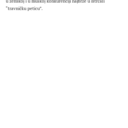
u ženskoj i u muškoj konkurenciji najbrže u istrčali
“travničku peticu”.